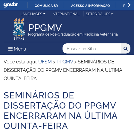
COMUNICA BR
ACESSO À INFORMAÇÃO
PARTI
Casa Civil
LANGUAGES
INTERNATIONAL
SÍTIOS DA UFSM
IR
PARA
PPGMV
Ministério da Justiça e Segurança Pública
O
Programa de Pós-Graduação em Medicina Veterinária
CONTEÚDO
Ministério da Defesa
Buscar no no Sítio
Busca
Busca:
Menu Principal do Sítio
Menu
Busc
Ministério das Relações Exteriores
Você está aqui:
UFSM
>
PPGMV
>
SEMINÁRIOS DE
DISSERTAÇÃO DO PPGMV ENCERRARAM NA ÚLTIMA
Ministério da Economia
QUINTA-FEIRA
SEMINÁRIOS DE
Ministério da Infraestrutura
Início do conteúdo
DISSERTAÇÃO DO PPGMV
Ministério da Agricultura, Pecuária e Abastecimento
ENCERRARAM NA ÚLTIMA
QUINTA-FEIRA
Ministério da Educação