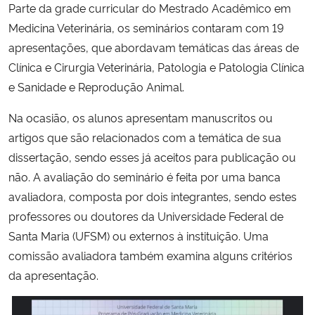
Parte da grade curricular do Mestrado Acadêmico em
Medicina Veterinária, os seminários contaram com 19
Secretaria-Geral
apresentações, que abordavam temáticas das áreas de
Clínica e Cirurgia Veterinária, Patologia e Patologia Clínica
Secretaria de Governo
e Sanidade e Reprodução Animal.
Gabinete de Segurança Institucional
Na ocasião, os alunos apresentam manuscritos ou
artigos que são relacionados com a temática de sua
Advocacia-Geral da União
dissertação, sendo esses já aceitos para publicação ou
não. A avaliação do seminário é feita por uma banca
Banco Central do Brasil
avaliadora, composta por dois integrantes, sendo estes
professores ou doutores da Universidade Federal de
Planalto
Santa Maria (UFSM) ou externos à instituição. Uma
comissão avaliadora também examina alguns critérios
da apresentação.