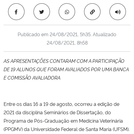
Ministério da Cidadania
Copiar para área 
Ministério da Saúde
Publicado em
24/08/2021, 5h35
. Atualizado
Ministério de Minas e Energia
24/08/2021, 8h58
Ministério da Ciência, Tecnologia, Inovações e Comunicações
AS APRESENTAÇÕES CONTARAM COM A PARTICIPAÇÃO
DE 19 ALUNOS QUE FORAM AVALIADOS POR UMA BANCA
Ministério do Meio Ambiente
E COMISSÃO AVALIADORA
Ministério do Turismo
Ministério do Desenvolvimento Regional
Entre os dias 16 a 19 de agosto, ocorreu a edição de
2021 da disciplina Seminários de Dissertação, do
Controladoria-Geral da União
Programa de Pós-Graduação em Medicina Veterinária
(PPGMV) da Universidade Federal de Santa Maria (UFSM).
Ministério da Mulher, da Família e dos Direitos Humanos