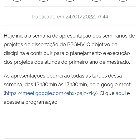
Ministério da Cidadania
Publicado em
24/01/2022, 7h44
Ministério da Saúde
Hoje inicia a semana de apresentação dos seminários de
Ministério de Minas e Energia
projetos de dissertação do PPGMV. O objetivo da
disciplina é contribuir para o planejamento e execução
Ministério da Ciência, Tecnologia, Inovações e Comunicações
dos projetos dos alunos do primeiro ano de mestrado.
Ministério do Meio Ambiente
As apresentações ocorrerão todas as tardes dessa
semana, das 13h30min às 17h30min, pelo google meet
Ministério do Turismo
(
https://meet.google.com/ehx-pajz-zky
). Clique
aqui
e
acesse a programação.
Ministério do Desenvolvimento Regional
Controladoria-Geral da União
Ministério da Mulher, da Família e dos Direitos Humanos