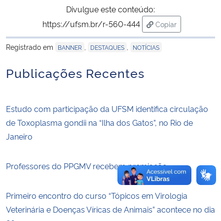
Divulgue este conteúdo:
https://ufsm.br/r-560-444
Secretaria-Geral
Copiar
para área de trans
Registrado em
,
,
BANNER
DESTAQUES
NOTÍCIAS
Secretaria de Governo
Publicações Recentes
Gabinete de Segurança Institucional
Advocacia-Geral da União
Estudo com participação da UFSM identifica circulação
de Toxoplasma gondii na “Ilha dos Gatos”, no Rio de
Banco Central do Brasil
Janeiro
Planalto
Professores do PPGMV recebem premiação
Primeiro encontro do curso “Tópicos em Virologia
Veterinária e Doenças Víricas de Animais” acontece no dia