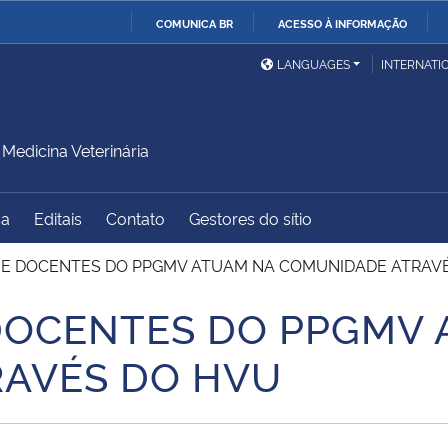
COMUNICA BR
ACESSO À INFORMAÇÃO
Ministério da Defesa
Ministério das Relações
Mini
IR
LANGUAGES
INTERNATI
Exteriores
PARA
O
Ministério da Cidadania
Ministério da Saúde
Mini
CONTEÚDO
edicina Veterinária
sa
Editais
Contato
Gestores do sítio
Ministério do
Controladoria-Geral da
Mini
Desenvolvimento Regional
União
Famí
 E DOCENTES DO PPGMV ATUAM NA COMUNIDADE ATRAV
Hum
DOCENTES DO PPGMV 
Advocacia-Geral da União
Banco Central do Brasil
Plan
AVÉS DO HVU