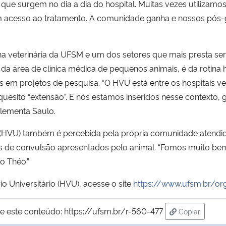
ue surgem no dia a dia do hospital. Muitas vezes utilizamos
am acesso ao tratamento. A comunidade ganha e nossos pós
na veterinária da UFSM e um dos setores que mais presta se
da área de clínica médica de pequenos animais, é da rotina 
 em projetos de pesquisa. “O HVU está entre os hospitais ve
 quesito “extensão”. E nós estamos inseridos nesse context
lementa Saulo.
rio (HVU) também é percebida pela própria comunidade atendi
de convulsão apresentados pelo animal. “Fomos muito bem 
o Théo.”
o Universitário (HVU), acesse o site
https://www.ufsm.br/o
e este conteúdo:
https://ufsm.br/r-560-477
Copiar
para área de