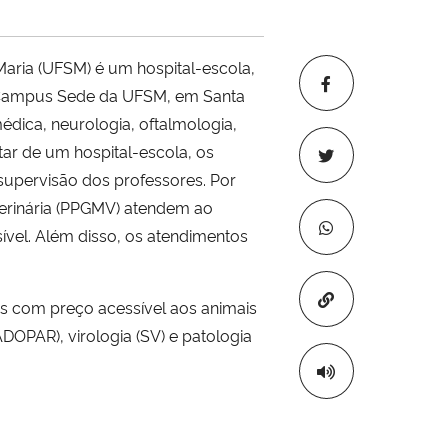
Maria (UFSM) é um hospital-escola,
no Campus Sede da UFSM, em Santa
édica, neurologia, oftalmologia,
tar de um hospital-escola, os
supervisão dos professores. Por
erinária (PPGMV) atendem ao
ível. Além disso, os atendimentos
Copiar para áre
s com preço acessível aos animais
ADOPAR), virologia (SV) e patologia