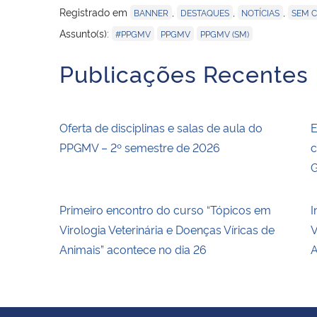
Registrado em
,
,
,
BANNER
DESTAQUES
NOTÍCIAS
SEM 
,
,
Assunto(s):
#PPGMV
PPGMV
PPGMV (SM)
Publicações Recentes
Oferta de disciplinas e salas de aula do
E
PPGMV – 2º semestre de 2026
c
G
Primeiro encontro do curso “Tópicos em
I
Virologia Veterinária e Doenças Víricas de
V
Animais” acontece no dia 26
A