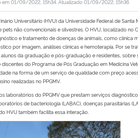
o em
01/09/2022, 15h34
. Atualizado
01/09/2022, 15h36
nário Universitário (HVU) da Universidade Federal de Santa 
 pets não convencionais e silvestres. O HVU, localizado 
gnóstico e tratamento de doenças de animais, como clínica m
stico por imagem, análises clínicas e hemoterapia. Por se tra
r alunos da graduação e pós-graduação e residentes, sobre 
e discentes do Programa de Pós Graduação em Medicina Vet
ciedade na forma de um serviço de qualidade com preço acess
nsino realizadas no PPGMV.
s laboratórios do PPGMV que prestam serviços diagnóstico
aboratórios de bacteriologia (LABAC), doenças parasitárias (L
 do HVU também facilita essa interação.