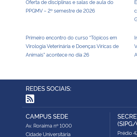
Oferta de disciplinas e salas de aula do
E
PPGMV – 2º semestre de 2026
c
G
Primeiro encontro do curso “Tópicos em
I
Virologia Veterinária e Doenças Víricas de
V
Animais” acontece no dia 26
A
REDES SOCIAIS:
RSS
CAMPUS SEDE
SECRE
(SIPG
Av. Roraima nº 1000
Prédio 42
Cidade Universitária