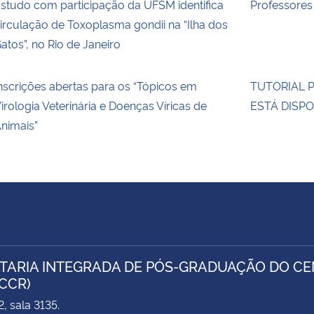
studo com participação da UFSM identifica
Professore
irculação de Toxoplasma gondii na “Ilha dos
atos”, no Rio de Janeiro
nscrições abertas para os “Tópicos em
TUTORIAL 
irologia Veterinária e Doenças Víricas de
ESTÁ DISP
nimais”
TARIA INTEGRADA DE PÓS-GRADUAÇÃO DO CEN
/CCR)
, sala 3135.