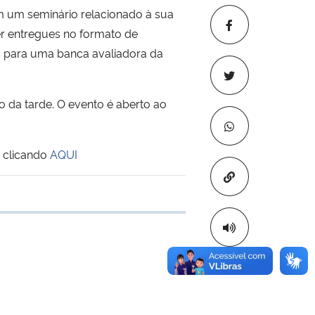
m seminário relacionado à sua
er entregues no formato de
s
para uma banca avaliadora da
 da tarde. O evento é aberto ao
 clicando
AQUI
Copiar para áre
 transferência