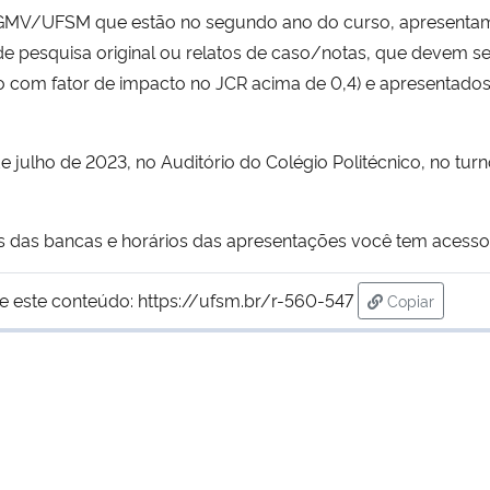
/UFSM que estão no segundo ano do curso, apresentam u
 de pesquisa original ou relatos de caso/notas, que devem s
o com fator de impacto no JCR acima de 0,4) e apresentado
lho de 2023, no Auditório do Colégio Politécnico, no turno
s bancas e horários das apresentações você tem acesso
e este conteúdo:
https://ufsm.br/r-560-547
Copiar
para área de