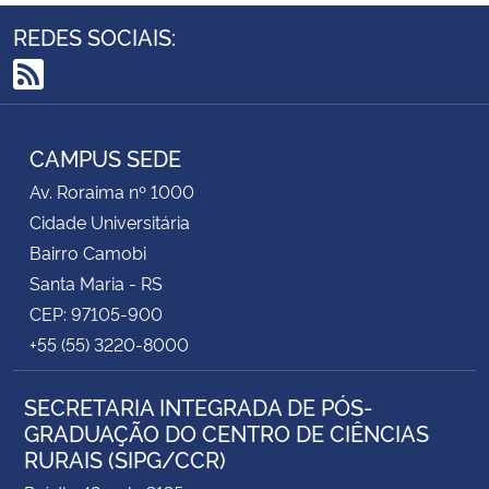
participarem da seleção
REDES SOCIAIS:
18/06 a
1ª etapa: avaliação de currículo
RSS
21/06/2026
CAMPUS SEDE
2ª etapa: avaliação dos
22/06 a
conhecimentos técnico-científicos
29/06/26
Av. Roraima nº 1000
Cidade Universitária
22/06 a
Bairro Camobi
3ª etapa: entrevista
29/06/26
Santa Maria - RS
CEP: 97105-900
Divulgação das notas
30/06/26
+55 (55) 3220-8000
Período para reconsideração das
01/07/26
SECRETARIA INTEGRADA DE PÓS-
notas
GRADUAÇÃO DO CENTRO DE CIÊNCIAS
RURAIS (SIPG/CCR)
Divulgação das notas após
02/07/26