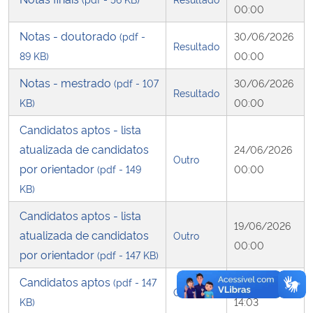
00:00
Secretaria-Geral
Notas - doutorado
(pdf -
30/06/2026
Resultado
89 KB)
00:00
Secretaria de Governo
Notas - mestrado
(pdf - 107
30/06/2026
Resultado
KB)
00:00
Gabinete de Segurança Institucional
Candidatos aptos - lista
Advocacia-Geral da União
atualizada de candidatos
24/06/2026
Outro
por orientador
(pdf - 149
00:00
Banco Central do Brasil
KB)
Candidatos aptos - lista
Planalto
19/06/2026
atualizada de candidatos
Outro
00:00
por orientador
(pdf - 147 KB)
Candidatos aptos
(pdf - 147
18/06/2026
Outro
KB)
14:03