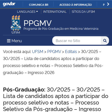
COMUNICA BR
ACESSO À INFORMAÇÃO
PARTI
Casa Civil
LANGUAGES
INTERNATIONAL
SÍTIOS DA UFSM
IR
PARA
PPGMV
Ministério da Justiça e Segurança Pública
O
Programa de Pós-Graduação em Medicina Veterinária
CONTEÚDO
Ministério da Defesa
Buscar no no Sítio
Busca
Busca:
Menu Principal do Sítio
Menu
Busc
Ministério das Relações Exteriores
Você está aqui:
UFSM
>
PPGMV
>
Editais
>
30/2025 –
30/2025 – Lista de candidatos aptos a participar do
Ministério da Economia
processo seletivo e notas – Processo Seletivo da Pós-
graduação – Ingresso 2026
Ministério da Infraestrutura
Início do conteúdo
Pós-Graduação:
30/2025 – 30/2025 –
Ministério da Agricultura, Pecuária e Abastecimento
Lista de candidatos aptos a participar do
processo seletivo e notas – Processo
Ministério da Educação
Seletivo da Pós-graduação – Ingresso