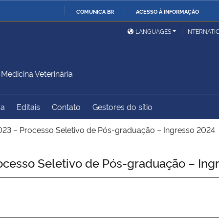
COMUNICA BR
ACESSO À INFORMAÇÃO
Ministério da Defesa
Ministério das Relações
Mini
IR
LANGUAGES
INTERNATI
Exteriores
PARA
O
Ministério da Cidadania
Ministério da Saúde
Mini
CONTEÚDO
edicina Veterinária
sa
Editais
Contato
Gestores do sítio
Ministério do
Controladoria-Geral da
Mini
Desenvolvimento Regional
União
Famí
23 – Processo Seletivo de Pós-graduação – Ingresso 2024
Hum
cesso Seletivo de Pós-graduação – Ing
Advocacia-Geral da União
Banco Central do Brasil
Plan