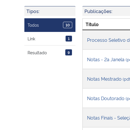
Tipos:
Publicações:
Título
Todos
10
Link
1
Processo Seletivo 
Resultado
9
Notas - 2a Janela
(p
Notas Mestrado
(pd
Notas Doutorado
(p
Notas Finais - Sel