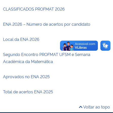
CLASSIFICADOS PROFMAT 2026
Secretaria-Geral
ENA 2026 – Número de acertos por candidato
Secretaria de Governo
Gabinete de Segurança Institucional
Local da ENA 2026
Advocacia-Geral da União
Segundo Encontro PROFMAT UFSM e Semana
Acadêmica da Matemática
Banco Central do Brasil
Aprovados no ENA 2025
Planalto
Total de acertos ENA 2025
Voltar ao topo