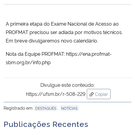
Ministério da Cidadania
Ministério da Saúde
A primeira etapa do Exame Nacional de Acesso ao
PROFMAT precisou ser adiada por motivos técnicos.
Ministério de Minas e Energia
Em breve divulgaremos novo calendário.
Nota da Equipe PROFMAT:
https://ena.profmat-
Ministério da Ciência, Tecnologia, Inovações e Comunicações
sbm.org.br/info.php
Ministério do Meio Ambiente
Divulgue este conteúdo:
Ministério do Turismo
https://ufsm.br/r-508-229
Copiar
para área de trans
Ministério do Desenvolvimento Regional
Registrado em
,
DESTAQUES
NOTÍCIAS
Controladoria-Geral da União
Publicações Recentes
Ministério da Mulher, da Família e dos Direitos Humanos