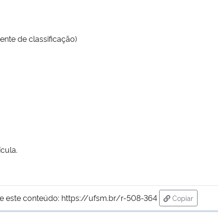
nte de classificação)
cula.
e este conteúdo:
https://ufsm.br/r-508-364
Copiar
para área de