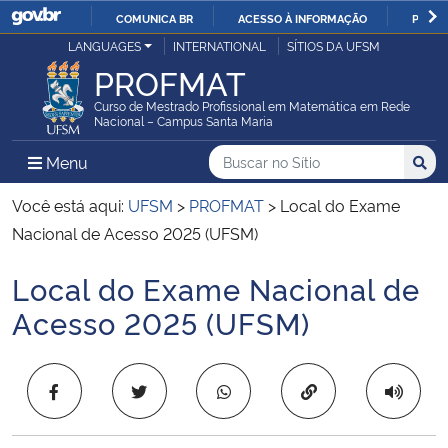
COMUNICA BR
ACESSO À INFORMAÇÃO
PARTI
Casa Civil
LANGUAGES
INTERNATIONAL
SÍTIOS DA UFSM
IR
PROFMAT
PARA
Ministério da Justiça e Segurança Pública
O
Curso de Mestrado Profissional em Matemática em Rede
Nacional – Campus Santa Maria
CONTEÚDO
Ministério da Defesa
Buscar no no Sítio
Busca
Busca:
Menu Principal do Sítio
Menu
Busc
Ministério das Relações Exteriores
Você está aqui:
UFSM
>
PROFMAT
>
Local do Exame
Nacional de Acesso 2025 (UFSM)
Ministério da Economia
Local do Exame Nacional de
Início do conteúdo
Ministério da Infraestrutura
Acesso 2025 (UFSM)
Ministério da Agricultura, Pecuária e Abastecimento
Copiar para área 
Ministério da Educação