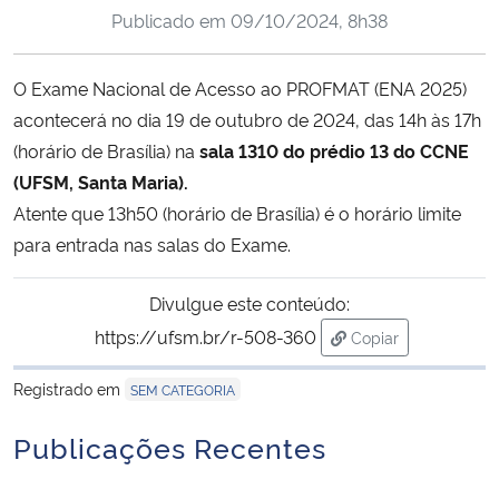
Publicado em
09/10/2024, 8h38
Ministério da Cidadania
Ministério da Saúde
O Exame Nacional de Acesso ao PROFMAT (ENA 2025)
acontecerá no dia 19 de outubro de 2024, das 14h às 17h
Ministério de Minas e Energia
(horário de Brasília) na
sala 1310 do prédio 13 do CCNE
(UFSM, Santa Maria).
Ministério da Ciência, Tecnologia, Inovações e Comunicações
Atente que 13h50 (horário de Brasília) é o horário limite
para entrada nas salas do Exame.
Ministério do Meio Ambiente
Divulgue este conteúdo:
Ministério do Turismo
https://ufsm.br/r-508-360
Copiar
para área de trans
Ministério do Desenvolvimento Regional
Registrado em
SEM CATEGORIA
Controladoria-Geral da União
Publicações Recentes
Ministério da Mulher, da Família e dos Direitos Humanos