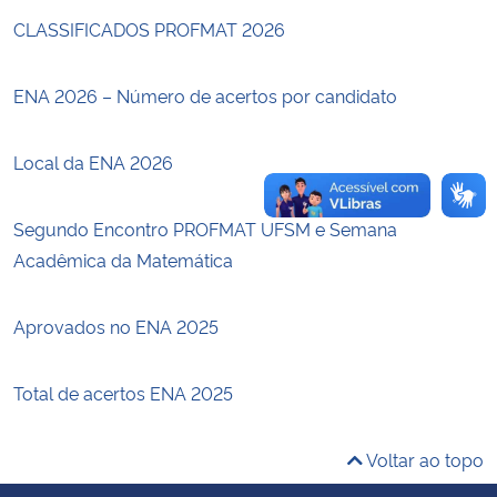
CLASSIFICADOS PROFMAT 2026
Secretaria-Geral
ENA 2026 – Número de acertos por candidato
Secretaria de Governo
Local da ENA 2026
Gabinete de Segurança Institucional
Segundo Encontro PROFMAT UFSM e Semana
Advocacia-Geral da União
Acadêmica da Matemática
Banco Central do Brasil
Aprovados no ENA 2025
Planalto
Total de acertos ENA 2025
Voltar ao topo