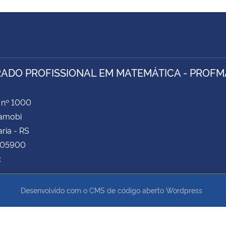
ADO PROFISSIONAL EM MATEMÁTICA - PROFM
 nº 1000
Camobi
ria - RS
105900
:
Desenvolvido com o CMS de código aberto
Wordpress