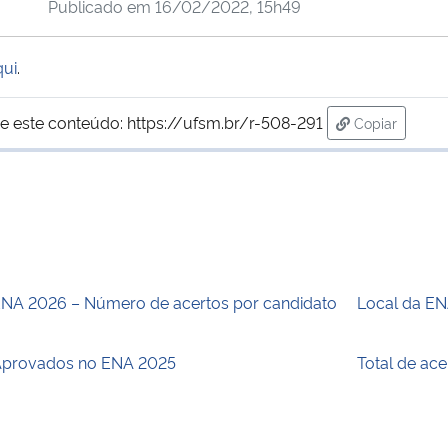
Publicado em
16/02/2022, 15h49
qui
.
e este conteúdo:
https://ufsm.br/r-508-291
Copiar
para área de
NA 2026 – Número de acertos por candidato
Local da E
provados no ENA 2025
Total de ac