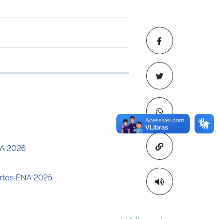
 transferência
Copiar para áre
NA 2026
ertos ENA 2025