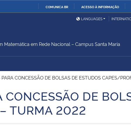
COMUNICA BR
ACESSO À INFORMAÇÃO
Ministério da Defesa
Ministério das Relações
Mini
IR
LANGUAGES
INTERNATI
Exteriores
PARA
O
Ministério da Cidadania
Ministério da Saúde
Mini
CONTEÚDO
em Matemática em Rede Nacional – Campus Santa Maria
Ministério do
Controladoria-Geral da
Mini
Desenvolvimento Regional
União
Famí
14 PARA CONCESSÃO DE BOLSAS DE ESTUDOS CAPES/PRO
Hum
RA CONCESSÃO DE BOL
Advocacia-Geral da União
Banco Central do Brasil
Plan
– TURMA 2022