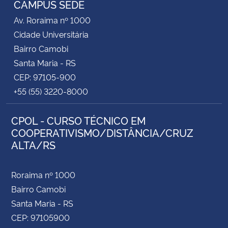
CAMPUS SEDE
Av. Roraima nº 1000
Secretaria-Geral
Cidade Universitária
Bairro Camobi
Secretaria de Governo
Santa Maria - RS
CEP: 97105-900
Gabinete de Segurança Institucional
+55 (55) 3220-8000
Advocacia-Geral da União
CPOL - CURSO TÉCNICO EM
COOPERATIVISMO/DISTÂNCIA/CRUZ
Banco Central do Brasil
ALTA/RS
Planalto
Roraima nº 1000
Bairro Camobi
Santa Maria - RS
CEP: 97105900