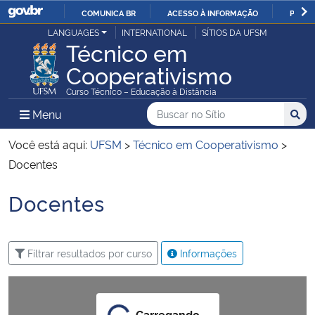
COMUNICA BR
ACESSO À INFORMAÇÃO
PARTI
Casa Civil
LANGUAGES
INTERNATIONAL
SÍTIOS DA UFSM
IR
Técnico em
PARA
Cooperativismo
Ministério da Justiça e Segurança Pública
O
Curso Técnico – Educação à Distância
CONTEÚDO
Ministério da Defesa
Buscar no no Sítio
Busca
Busca:
Menu Principal do Sítio
Menu
Busc
Ministério das Relações Exteriores
Você está aqui:
UFSM
>
Técnico em Cooperativismo
>
Docentes
Ministério da Economia
Docentes
Início do conteúdo
Ministério da Infraestrutura
Filtrar resultados por curso
Informações
Ministério da Agricultura, Pecuária e Abastecimento
Ministério da Educação
Carregando...