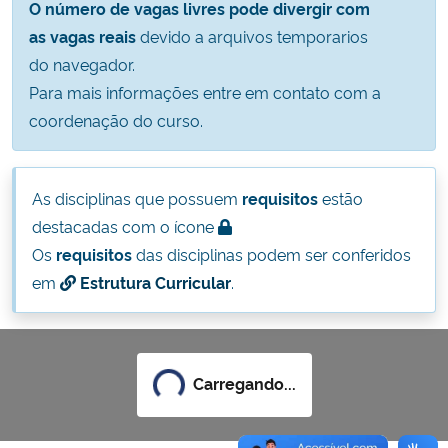
O número de vagas livres pode divergir com
Ministério da Cidadania
as vagas reais
devido a arquivos temporarios
do navegador.
Ministério da Saúde
Para mais informações entre em contato com a
coordenação do curso.
Ministério de Minas e Energia
Ministério da Ciência, Tecnologia, Inovações e Comunicações
As disciplinas que possuem
requisitos
estão
destacadas com o ícone
Ministério do Meio Ambiente
Os
requisitos
das disciplinas podem ser conferidos
em
Estrutura Curricular
.
Ministério do Turismo
Ministério do Desenvolvimento Regional
Carregando...
Controladoria-Geral da União
Ministério da Mulher, da Família e dos Direitos Humanos