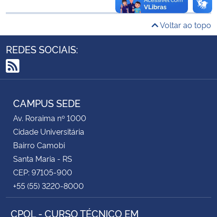
Secretaria-Geral
Voltar ao topo
REDES SOCIAIS:
Secretaria de Governo
Gabinete de Segurança Institucional
RSS
Advocacia-Geral da União
CAMPUS SEDE
Av. Roraima nº 1000
Banco Central do Brasil
Cidade Universitária
Bairro Camobi
Planalto
Santa Maria - RS
CEP: 97105-900
+55 (55) 3220-8000
CPOL - CURSO TÉCNICO EM