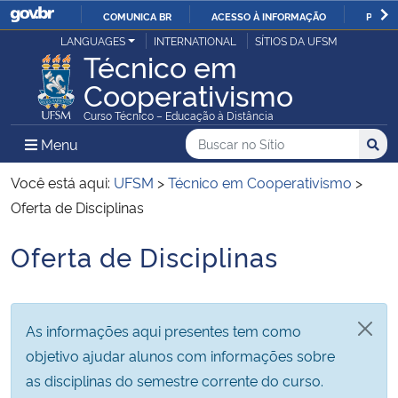
COMUNICA BR
ACESSO À INFORMAÇÃO
PARTI
Casa Civil
LANGUAGES
INTERNATIONAL
SÍTIOS DA UFSM
IR
Técnico em
PARA
Cooperativismo
Ministério da Justiça e Segurança Pública
O
Curso Técnico – Educação à Distância
CONTEÚDO
Ministério da Defesa
Buscar no no Sítio
Busca
Busca:
Menu Principal do Sítio
Menu
Busc
Ministério das Relações Exteriores
Você está aqui:
UFSM
>
Técnico em Cooperativismo
>
Oferta de Disciplinas
Ministério da Economia
Oferta de Disciplinas
Início do conteúdo
Ministério da Infraestrutura
Ministério da Agricultura, Pecuária e Abastecimento
As informações aqui presentes tem como
objetivo ajudar alunos com informações sobre
Ministério da Educação
as disciplinas do semestre corrente do curso.