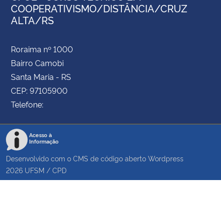
COOPERATIVISMO/DISTÂNCIA/CRUZ
ALTA/RS
Roraima nº 1000
Bairro Camobi
Santa Maria - RS
CEP: 97105900
Telefone:
Acesso à
Informação
Desenvolvido com o CMS de código aberto
Wordpress
2026
UFSM
/
CPD