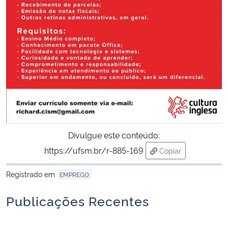
Secretaria-Geral
Secretaria de Governo
Gabinete de Segurança Institucional
Advocacia-Geral da União
Banco Central do Brasil
Divulgue este conteúdo:
https://ufsm.br/r-885-169
Copiar
Planalto
para área de trans
Registrado em
EMPREGO
Publicações Recentes