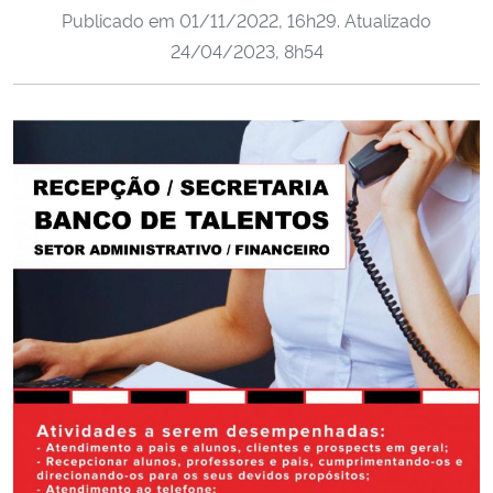
Publicado em
01/11/2022, 16h29
. Atualizado
Ministério da Cidadania
24/04/2023, 8h54
Ministério da Saúde
Ministério de Minas e Energia
Ministério da Ciência, Tecnologia, Inovações e Comunicações
Ministério do Meio Ambiente
Ministério do Turismo
Ministério do Desenvolvimento Regional
Controladoria-Geral da União
Ministério da Mulher, da Família e dos Direitos Humanos