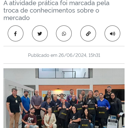
A atividade prática foi marcada pela
Ministério da Cidadania
troca de conhecimentos sobre o
mercado
Ministério da Saúde
Copiar para área 
Ministério de Minas e Energia
Ministério da Ciência, Tecnologia, Inovações e Comunicações
Publicado em
26/06/2024, 15h31
Ministério do Meio Ambiente
Ministério do Turismo
Ministério do Desenvolvimento Regional
Controladoria-Geral da União
Ministério da Mulher, da Família e dos Direitos Humanos