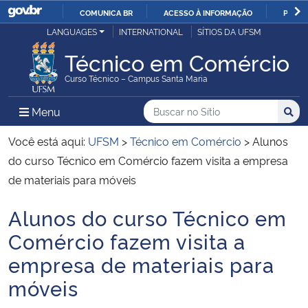
COMUNICA BR
ACESSO À INFORMAÇÃO
PARTI
Casa Civil
LANGUAGES
INTERNATIONAL
SÍTIOS DA UFSM
IR
PARA
Técnico em Comércio
Ministério da Justiça e Segurança Pública
O
Curso Técnico – Campus Santa Maria
CONTEÚDO
Ministério da Defesa
Buscar no no Sítio
Busca
Busca:
Menu Principal do Sítio
Menu
Busc
Ministério das Relações Exteriores
Você está aqui:
UFSM
>
Técnico em Comércio
>
Alunos
do curso Técnico em Comércio fazem visita a empresa
Ministério da Economia
de materiais para móveis
Alunos do curso Técnico em
Ministério da Infraestrutura
Início do conteúdo
Comércio fazem visita a
Ministério da Agricultura, Pecuária e Abastecimento
empresa de materiais para
móveis
Ministério da Educação