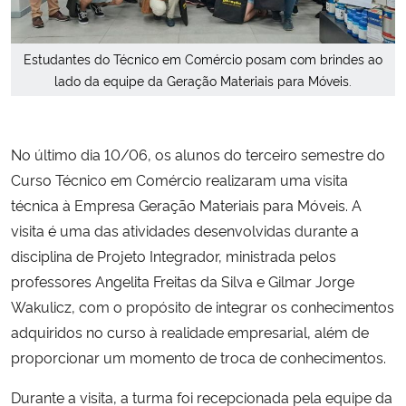
Secretaria-Geral
Estudantes do Técnico em Comércio posam com brindes ao
lado da equipe da Geração Materiais para Móveis.
Secretaria de Governo
Gabinete de Segurança Institucional
No último dia 10/06, os alunos do terceiro semestre do
Curso Técnico em Comércio realizaram uma visita
Advocacia-Geral da União
técnica à Empresa Geração Materiais para Móveis. A
visita é uma das atividades desenvolvidas durante a
Banco Central do Brasil
disciplina de Projeto Integrador, ministrada pelos
professores Angelita Freitas da Silva e Gilmar Jorge
Planalto
Wakulicz, com o propósito de integrar os conhecimentos
adquiridos no curso à realidade empresarial, além de
proporcionar um momento de troca de conhecimentos.
Durante a visita, a turma foi recepcionada pela equipe da