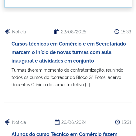
Ministério da Cidadania
Ministério da Saúde
Notícia
22/08/2025
15:33
Ministério de Minas e Energia
Cursos técnicos em Comércio e em Secretariado
marcam o início de novas turmas com aula
Ministério da Ciência, Tecnologia, Inovações e Comunicações
inaugural e atividades em conjunto
Turmas tiveram momento de confraternização, reunindo
Ministério do Meio Ambiente
todos os cursos do “corredor do Bloco G”. Fotos: acervo
docentes O início do semestre letivo [...]
Ministério do Turismo
Ministério do Desenvolvimento Regional
Controladoria-Geral da União
Notícia
26/06/2024
15:31
Alunos do curso Técnico em Comércio fazem
Ministério da Mulher, da Família e dos Direitos Humanos