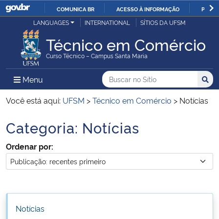
COMUNICA BR
ACESSO À INFORMAÇÃO
PARTI
Casa Civil
LANGUAGES
INTERNATIONAL
SÍTIOS DA UFSM
IR
PARA
Técnico em Comércio
Ministério da Justiça e Segurança Pública
O
Curso Técnico – Campus Santa Maria
CONTEÚDO
Ministério da Defesa
Buscar no no Sítio
Busca
Busca:
Menu Principal do Sítio
Menu
Busc
Ministério das Relações Exteriores
Você está aqui:
UFSM
>
Técnico em Comércio
>
Notícias
Categoria:
Notícias
Ministério da Economia
Início do conteúdo
Ordenar por:
Ministério da Infraestrutura
Ministério da Agricultura, Pecuária e Abastecimento
Ministério da Educação
Notícias