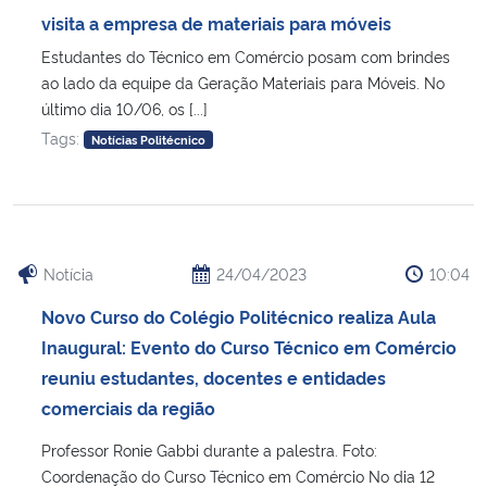
visita a empresa de materiais para móveis
Secretaria-Geral
Estudantes do Técnico em Comércio posam com brindes
ao lado da equipe da Geração Materiais para Móveis. No
último dia 10/06, os [...]
Secretaria de Governo
Tags:
Notícias Politécnico
Gabinete de Segurança Institucional
Advocacia-Geral da União
Notícia
24/04/2023
10:04
Banco Central do Brasil
Novo Curso do Colégio Politécnico realiza Aula
Planalto
Inaugural: Evento do Curso Técnico em Comércio
reuniu estudantes, docentes e entidades
comerciais da região
Professor Ronie Gabbi durante a palestra. Foto:
Coordenação do Curso Técnico em Comércio No dia 12