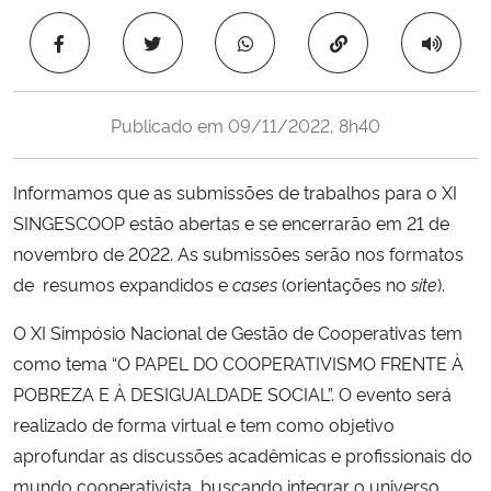
Ministério da Cidadania
Copiar para área 
Ministério da Saúde
Publicado em
09/11/2022, 8h40
Ministério de Minas e Energia
Informamos que as submissões de trabalhos para o XI
Ministério da Ciência, Tecnologia, Inovações e Comunicações
SINGESCOOP estão abertas e se encerrarão em 21 de
novembro de 2022. As submissões serão nos formatos
Ministério do Meio Ambiente
de resumos expandidos e
cases
(orientações no
site
).
Ministério do Turismo
O XI Simpósio Nacional de Gestão de Cooperativas tem
como tema “O PAPEL DO COOPERATIVISMO FRENTE À
Ministério do Desenvolvimento Regional
POBREZA E À DESIGUALDADE SOCIAL”. O evento será
realizado de forma virtual e tem como objetivo
Controladoria-Geral da União
aprofundar as discussões acadêmicas e profissionais do
mundo cooperativista, buscando integrar o universo
Ministério da Mulher, da Família e dos Direitos Humanos