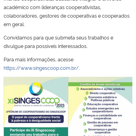
acadêmico com lideranças cooperativistas,
Secretaria-Geral
colaboradores, gestores de cooperativas e cooperados
em geral.
Secretaria de Governo
Convidamos para que submeta seus trabalhos e
divulgue para possíveis interessados.
Gabinete de Segurança Institucional
Para mais informações, acesse
Advocacia-Geral da União
https://www.singescoop.com.br/.
Banco Central do Brasil
Planalto