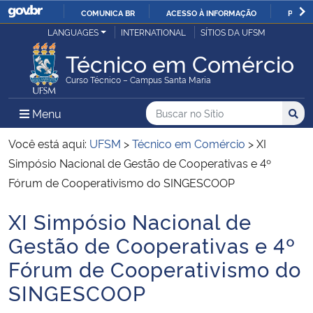
COMUNICA BR
ACESSO À INFORMAÇÃO
PARTI
Casa Civil
LANGUAGES
INTERNATIONAL
SÍTIOS DA UFSM
IR
PARA
Técnico em Comércio
Ministério da Justiça e Segurança Pública
O
Curso Técnico – Campus Santa Maria
CONTEÚDO
Ministério da Defesa
Buscar no no Sítio
Busca
Busca:
Menu Principal do Sítio
Menu
Busc
Ministério das Relações Exteriores
Você está aqui:
UFSM
>
Técnico em Comércio
>
XI
Simpósio Nacional de Gestão de Cooperativas e 4º
Ministério da Economia
Fórum de Cooperativismo do SINGESCOOP
XI Simpósio Nacional de
Ministério da Infraestrutura
Início do conteúdo
Gestão de Cooperativas e 4º
Ministério da Agricultura, Pecuária e Abastecimento
Fórum de Cooperativismo do
SINGESCOOP
Ministério da Educação