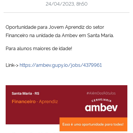
24/04/2023, 8h50
Ministério da Cidadania
Ministério da Saúde
Oportunidade para Jovem Aprendiz do setor
Financeiro na unidade da Ambev em Santa Maria.
Ministério de Minas e Energia
Para alunos maiores de idade!
Ministério da Ciência, Tecnologia, Inovações e Comunicações
Link->
https://ambev.gupy.io/jobs/4379961
Ministério do Meio Ambiente
Ministério do Turismo
Ministério do Desenvolvimento Regional
Controladoria-Geral da União
Ministério da Mulher, da Família e dos Direitos Humanos