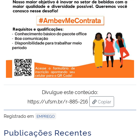
Secretaria-Geral
Secretaria de Governo
Gabinete de Segurança Institucional
Advocacia-Geral da União
Banco Central do Brasil
Divulgue este conteúdo:
Planalto
https://ufsm.br/r-885-216
Copiar
para área de trans
Registrado em
EMPREGO
Publicações Recentes