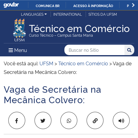
COMUNICA BR
ACESSO À INFORMAÇÃO
PARTI
Casa Civil
LANGUAGES
INTERNATIONAL
SÍTIOS DA UFSM
IR
PARA
Técnico em Comércio
Ministério da Justiça e Segurança Pública
O
Curso Técnico – Campus Santa Maria
CONTEÚDO
Ministério da Defesa
Buscar no no Sítio
Busca
Busca:
Menu Principal do Sítio
Menu
Busc
Ministério das Relações Exteriores
Você está aqui:
UFSM
>
Técnico em Comércio
>
Vaga de
Secretária na Mecânica Colvero:
Ministério da Economia
Vaga de Secretária na
Início do conteúdo
Ministério da Infraestrutura
Mecânica Colvero:
Ministério da Agricultura, Pecuária e Abastecimento
Copiar para área 
Ministério da Educação