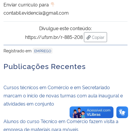
Enviar currículo para
contabil.evidencia@gmail.com
Secretaria-Geral
Divulgue este conteúdo:
Secretaria de Governo
https://ufsm.br/r-885-208
Copiar
para área de trans
Gabinete de Segurança Institucional
Registrado em
EMPREGO
Advocacia-Geral da União
Publicações Recentes
Banco Central do Brasil
Cursos técnicos em Comércio e em Secretariado
Planalto
marcam o início de novas turmas com aula inaugural e
atividades em conjunto
Alunos do curso Técnico em Comércio fazem visita a
empresa de materiais para móveis