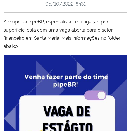
05/10/2022, 8h31
Ministério da Cidadania
Ministério da Saúde
A empresa pipeBR, especialista em irrigação por
superfície, está com uma vaga aberta para o setor
Ministério de Minas e Energia
financeiro em Santa Maria. Mais informações no folder
abaixo:
Ministério da Ciência, Tecnologia, Inovações e Comunicações
Ministério do Meio Ambiente
Ministério do Turismo
Ministério do Desenvolvimento Regional
Controladoria-Geral da União
Ministério da Mulher, da Família e dos Direitos Humanos