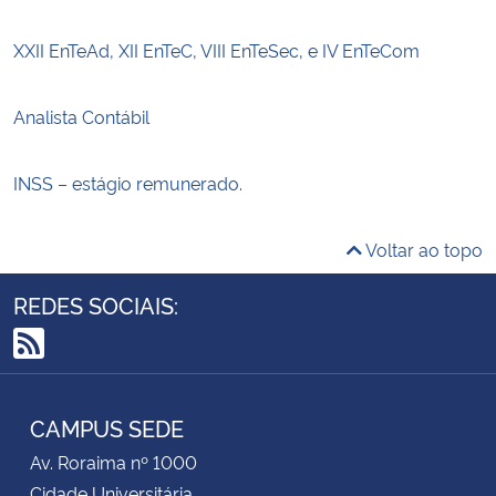
XXII EnTeAd, XII EnTeC, VIII EnTeSec, e IV EnTeCom
Analista Contábil
INSS – estágio remunerado.
Voltar ao topo
REDES SOCIAIS:
RSS
CAMPUS SEDE
Av. Roraima nº 1000
Cidade Universitária