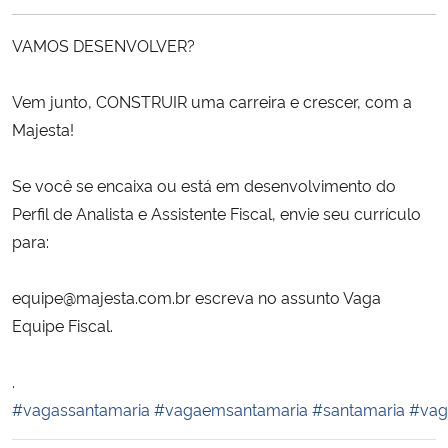
Ministério da Cidadania
VAMOS DESENVOLVER?
Ministério da Saúde
Vem junto, CONSTRUIR uma carreira e crescer, com a
Ministério de Minas e Energia
Majesta!
Ministério da Ciência, Tecnologia, Inovações e Comunicações
Se você se encaixa ou está em desenvolvimento do
Perfil de Analista e Assistente Fiscal, envie seu currículo
Ministério do Meio Ambiente
para:
Ministério do Turismo
equipe@majesta.com.br escreva no assunto Vaga
Equipe Fiscal.
Ministério do Desenvolvimento Regional
.
Controladoria-Geral da União
#vagassantamaria
#vagaemsantamaria
#santamaria
#vag
Ministério da Mulher, da Família e dos Direitos Humanos