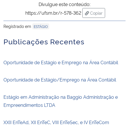
Divulgue este conteúdo:
https://ufsm.br/r-578-362
Copiar
Secretaria-Geral
para área de trans
Registrado em
ESTÁGIO
Secretaria de Governo
Publicações Recentes
Gabinete de Segurança Institucional
Advocacia-Geral da União
Oportunidade de Estágio e Emprego na Área Contábil
Banco Central do Brasil
Oportunidade de Estágio/Emprego na Área Contábil
Planalto
Estágio em Administração na Baggio Administração e
Empreendimentos LTDA
XXII EnTeAd, XII EnTeC, VIII EnTeSec, e IV EnTeCom