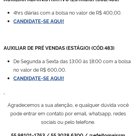
4hrs diárias com a bolsa no valor de R$ 400,00.
Secretaria-Geral
CANDIDATE-SE AQUI!
Secretaria de Governo
Gabinete de Segurança Institucional
AUXILIAR DE PRÉ VENDAS (ESTÁGIO) (CÓD.483)
De Segunda a Sexta das 13:00 às 18:00 com a bolsa
Advocacia-Geral da União
no valor de R$ 600,00.
CANDIDATE-SE AQUI!
Banco Central do Brasil
Planalto
Agradecemos a sua atenção, e qualquer dúvida você
pode entrar em contato por email, whatsapp, redes
sociais ou pelo telefone.
55 98101-1763 / 55 3028 6300 / @efeitomaissm