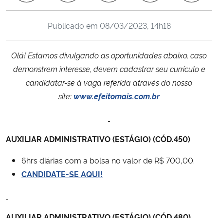
Ministério da Cidadania
Publicado em
08/03/2023, 14h18
Ministério da Saúde
Olá! Estamos divulgando as oportunidades abaixo, caso
Ministério de Minas e Energia
demonstrem interesse, devem cadastrar seu currículo e
candidatar-se à vaga referida através do nosso
Ministério da Ciência, Tecnologia, Inovações e Comunicações
site:
www.efeitomais.com.br
Ministério do Meio Ambiente
Ministério do Turismo
AUXILIAR ADMINISTRATIVO (ESTÁGIO) (CÓD.450)
6hrs diárias com a bolsa no valor de R$ 700,00.
Ministério do Desenvolvimento Regional
CANDIDATE-SE AQUI!
Controladoria-Geral da União
Ministério da Mulher, da Família e dos Direitos Humanos
AUXILIAR ADMINISTRATIVO (ESTÁGIO) (CÓD.480)