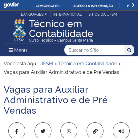
COMUNICA BR
ACESSO À INFORMAÇÃO
PARTI
Casa Civil
LANGUAGES
INTERNATIONAL
SÍTIOS DA UFSM
IR
Técnico em
PARA
Contabilidade
Ministério da Justiça e Segurança Pública
O
Curso Técnico – Campus Santa Maria
CONTEÚDO
Ministério da Defesa
Buscar no no Sítio
Busca
Busca:
Menu Principal do Sítio
Menu
Busc
Ministério das Relações Exteriores
Você está aqui:
UFSM
>
Técnico em Contabilidade
>
Vagas para Auxiliar Administrativo e de Pré Vendas
Ministério da Economia
Vagas para Auxiliar
Início do conteúdo
Ministério da Infraestrutura
Administrativo e de Pré
Vendas
Ministério da Agricultura, Pecuária e Abastecimento
Ministério da Educação
Copiar para área 