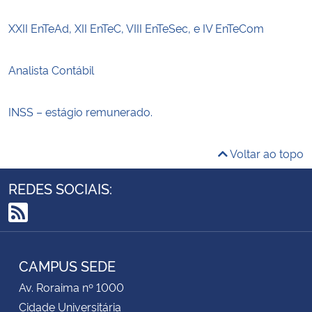
XXII EnTeAd, XII EnTeC, VIII EnTeSec, e IV EnTeCom
Analista Contábil
INSS – estágio remunerado.
Voltar ao topo
REDES SOCIAIS:
RSS
CAMPUS SEDE
Av. Roraima nº 1000
Cidade Universitária