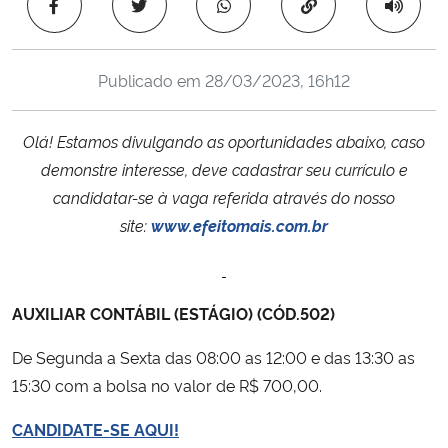
Copiar para área 
Ministério da Cidadania
Ministério da Saúde
Publicado em
28/03/2023, 16h12
Ministério de Minas e Energia
Olá! Estamos divulgando as oportunidades abaixo, caso
demonstre interesse, deve cadastrar seu currículo e
Ministério da Ciência, Tecnologia, Inovações e Comunicações
candidatar-se à vaga referida através do nosso
site:
www.efeitomais.com.br
Ministério do Meio Ambiente
Ministério do Turismo
AUXILIAR CONTÁBIL (ESTÁGIO) (CÓD.502)
Ministério do Desenvolvimento Regional
De Segunda a Sexta das 08:00 as 12:00 e das 13:30 as
15:30 com a bolsa no valor de R$ 700,00.
Controladoria-Geral da União
CANDIDATE-SE AQUI!
Ministério da Mulher, da Família e dos Direitos Humanos