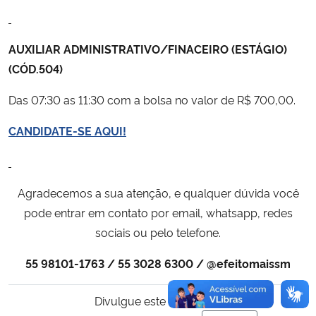
Secretaria-Geral
AUXILIAR ADMINISTRATIVO/FINACEIRO (ESTÁGIO)
(CÓD.504)
Secretaria de Governo
Das 07:30 as 11:30 com a bolsa no valor de R$ 700,00.
Gabinete de Segurança Institucional
CANDIDATE-SE AQUI!
Advocacia-Geral da União
Banco Central do Brasil
Agradecemos a sua atenção, e qualquer dúvida você
pode entrar em contato por email, whatsapp, redes
Planalto
sociais ou pelo telefone.
55 98101-1763 / 55 3028 6300 / @efeitomaissm
Divulgue este conteúdo: