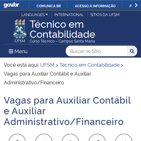
COMUNICA BR
ACESSO À INFORMAÇÃO
PARTI
Casa Civil
LANGUAGES
INTERNATIONAL
SÍTIOS DA UFSM
IR
Técnico em
PARA
Contabilidade
Ministério da Justiça e Segurança Pública
O
Curso Técnico – Campus Santa Maria
CONTEÚDO
Ministério da Defesa
Buscar no no Sítio
Busca
Busca:
Menu Principal do Sítio
Menu
Busc
Ministério das Relações Exteriores
Você está aqui:
UFSM
>
Técnico em Contabilidade
>
Vagas para Auxiliar Contábil e Auxiliar
Ministério da Economia
Administrativo/Financeiro
Vagas para Auxiliar Contábil
Ministério da Infraestrutura
Início do conteúdo
e Auxiliar
Ministério da Agricultura, Pecuária e Abastecimento
Administrativo/Financeiro
Ministério da Educação