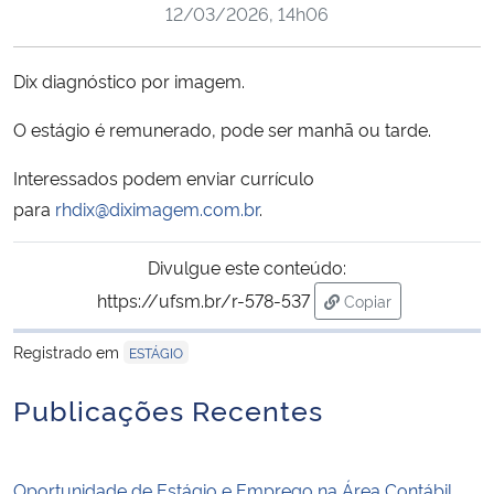
12/03/2026, 14h06
Ministério da Cidadania
Ministério da Saúde
Dix diagnóstico por imagem.
O estágio é remunerado, pode ser manhã ou tarde.
Ministério de Minas e Energia
Interessados podem enviar currículo
Ministério da Ciência, Tecnologia, Inovações e Comunicações
para
rhdix@diximagem.com.br
.
Ministério do Meio Ambiente
Divulgue este conteúdo:
https://ufsm.br/r-578-537
Copiar
Ministério do Turismo
para área de trans
Registrado em
ESTÁGIO
Ministério do Desenvolvimento Regional
Publicações Recentes
Controladoria-Geral da União
Ministério da Mulher, da Família e dos Direitos Humanos
Oportunidade de Estágio e Emprego na Área Contábil