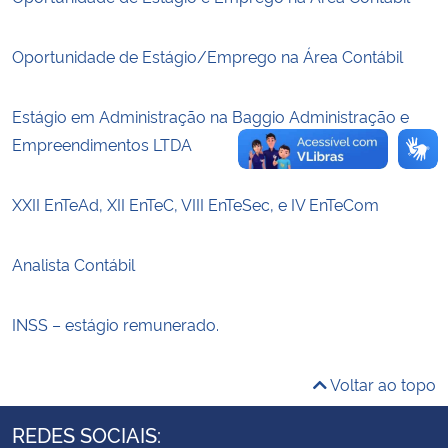
Secretaria-Geral
Oportunidade de Estágio/Emprego na Área Contábil
Secretaria de Governo
Estágio em Administração na Baggio Administração e
Empreendimentos LTDA
Gabinete de Segurança Institucional
XXII EnTeAd, XII EnTeC, VIII EnTeSec, e IV EnTeCom
Advocacia-Geral da União
Banco Central do Brasil
Analista Contábil
Planalto
INSS – estágio remunerado.
Voltar ao topo
REDES SOCIAIS: