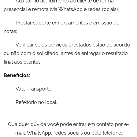
· Auxiliar no atendimento ao cliente de forma
presencial e remota (via WhatsApp e redes rociais);
Secretaria-Geral
· Prestar suporte em orçamentos e emissão de
notas;
Secretaria de Governo
· Verificar se os serviços prestados estão de acordo
Gabinete de Segurança Institucional
ou não com o solicitado, antes de entregar o resultado
final aos clientes.
Advocacia-Geral da União
Benefícios:
Banco Central do Brasil
· Vale Transporte;
Planalto
· Refeitório no local.
Qualquer dúvida você pode entrar em contato por e-
mail, WhatsApp, redes sociais ou pelo telefone: