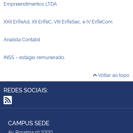
Empreendimentos LTDA
XXII EnTeAd, XII EnTeC, VIII EnTeSec, e IV EnTeCom
Analista Contábil
INSS – estágio remunerado.
Voltar ao topo
REDES SOCIAIS:
RSS
CAMPUS SEDE
Av. Roraima nº 1000