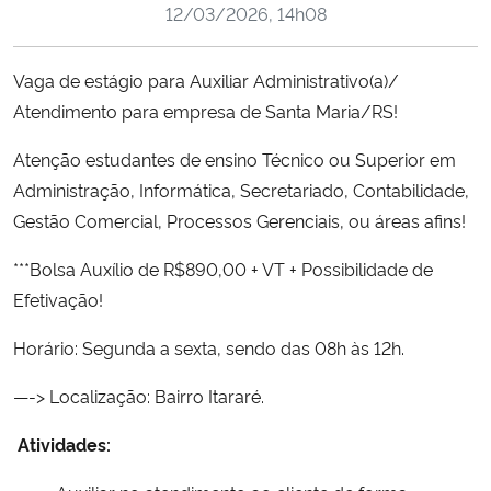
12/03/2026, 14h08
Ministério da Cidadania
Ministério da Saúde
Vaga de estágio para Auxiliar Administrativo(a)/
Atendimento para empresa de Santa Maria/RS!
Ministério de Minas e Energia
Atenção estudantes de ensino Técnico ou Superior em
Administração, Informática, Secretariado, Contabilidade,
Ministério da Ciência, Tecnologia, Inovações e Comunicações
Gestão Comercial, Processos Gerenciais, ou áreas afins!
Ministério do Meio Ambiente
***Bolsa Auxílio de R$890,00 + VT + Possibilidade de
Efetivação!
Ministério do Turismo
Horário: Segunda a sexta, sendo das 08h às 12h.
Ministério do Desenvolvimento Regional
—-> Localização: Bairro Itararé.
Controladoria-Geral da União
Atividades:
Ministério da Mulher, da Família e dos Direitos Humanos