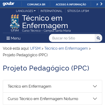
COMUNICA BR
ACESSO À INFORMAÇÃO
PARTI
Casa Civil
LANGUAGES
INTERNATIONAL
SÍTIOS DA UFSM
IR
Técnico em
PARA
Enfermagem
Ministério da Justiça e Segurança Pública
O
Curso Técnico – Campus Santa Maria
CONTEÚDO
Ministério da Defesa
Buscar no no Sítio
Busca
Busca:
Menu Principal do Sítio
Menu
Busc
Ministério das Relações Exteriores
Você está aqui:
UFSM
>
Técnico em Enfermagem
>
Projeto Pedagógico (PPC)
Ministério da Economia
Projeto Pedagógico (PPC)
Início do conteúdo
Ministério da Infraestrutura
Ministério da Agricultura, Pecuária e Abastecimento
Técnico em Enfermagem
Ministério da Educação
Curso Técnico em Enfermagem Noturno