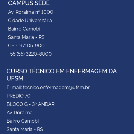
CAMPUS SEDE
Av. Roraima nº 1000
Secretaria-Geral
Cidade Universitária
Bairro Camobi
Secretaria de Governo
Santa Maria - RS
CEP: 97105-900
Gabinete de Segurança Institucional
+55 (55) 3220-8000
Advocacia-Geral da União
CURSO TÉCNICO EM ENFERMAGEM DA
UFSM
Banco Central do Brasil
E-mail: tecnico.enfermagem@ufsm.br
Planalto
PRÉDIO 70
BLOCO G - 3º ANDAR
Av. Roraima
Bairro Camobi
Santa Maria - RS