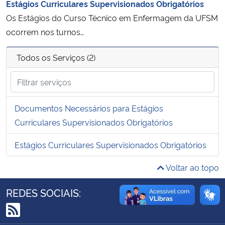
Estágios Curriculares Supervisionados Obrigatórios
Ministério da Cidadania
Os Estágios do Curso Técnico em Enfermagem da UFSM
ocorrem nos turnos…
Ministério da Saúde
Todos os Serviços (2)
Ministério de Minas e Energia
Ministério da Ciência, Tecnologia, Inovações e Comunicações
Documentos Necessários para Estágios
Ministério do Meio Ambiente
Curriculares Supervisionados Obrigatórios
Ministério do Turismo
Estágios Curriculares Supervisionados Obrigatórios
Voltar ao topo
Ministério do Desenvolvimento Regional
REDES SOCIAIS:
Controladoria-Geral da União
Ministério da Mulher, da Família e dos Direitos Humanos