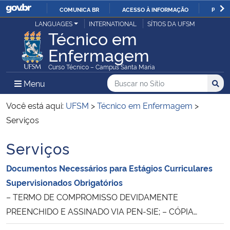
COMUNICA BR
ACESSO À INFORMAÇÃO
PARTI
Casa Civil
LANGUAGES
INTERNATIONAL
SÍTIOS DA UFSM
IR
Técnico em
PARA
Enfermagem
Ministério da Justiça e Segurança Pública
O
Curso Técnico – Campus Santa Maria
CONTEÚDO
Ministério da Defesa
Buscar no no Sítio
Busca
Busca:
Menu Principal do Sítio
Menu
Busc
Ministério das Relações Exteriores
Você está aqui:
UFSM
>
Técnico em Enfermagem
>
Serviços
Ministério da Economia
Serviços
Ministério da Infraestrutura
Documentos Necessários para Estágios Curriculares
Supervisionados Obrigatórios
Ministério da Agricultura, Pecuária e Abastecimento
– TERMO DE COMPROMISSO DEVIDAMENTE
PREENCHIDO E ASSINADO VIA PEN-SIE; – CÓPIA…
Ministério da Educação