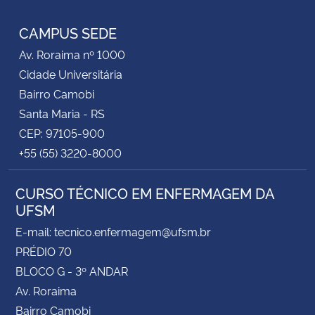
RSS
CAMPUS SEDE
Secretaria-Geral
Av. Roraima nº 1000
Secretaria de Governo
Cidade Universitária
Bairro Camobi
Gabinete de Segurança Institucional
Santa Maria - RS
CEP: 97105-900
Advocacia-Geral da União
+55 (55) 3220-8000
Banco Central do Brasil
CURSO TÉCNICO EM ENFERMAGEM DA
UFSM
Planalto
E-mail: tecnico.enfermagem@ufsm.br
PRÉDIO 70
BLOCO G - 3º ANDAR
Av. Roraima
Bairro Camobi