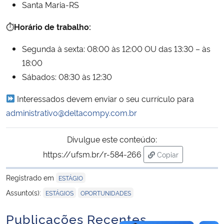
Santa Maria-RS
Secretaria-Geral
⏱
Horário de trabalho:
Segunda à sexta: 08:00 às 12:00 OU das 13:30 – às
Secretaria de Governo
18:00
Sábados: 08:30 às 12:30
Gabinete de Segurança Institucional
Interessados devem enviar o seu currículo para
Advocacia-Geral da União
administrativo@deltacompy.com.br
Banco Central do Brasil
Divulgue este conteúdo:
https://ufsm.br/r-584-266
Copiar
Planalto
para área de trans
Registrado em
ESTÁGIO
,
Assunto(s):
ESTÁGIOS
OPORTUNIDADES
Publicações Recentes