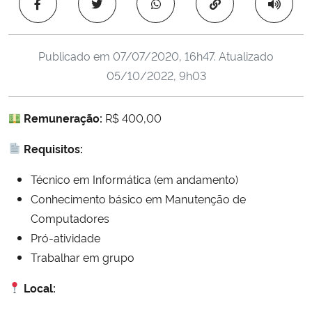
Copiar para área 
Ministério da Cidadania
Ministério da Saúde
Publicado em
07/07/2020, 16h47
. Atualizado
05/10/2022, 9h03
Ministério de Minas e Energia
Remuneração:
R$ 400,00
Ministério da Ciência, Tecnologia, Inovações e Comunicações
Requisitos:
Ministério do Meio Ambiente
Técnico em Informática (em andamento)
Ministério do Turismo
Conhecimento básico em Manutenção de
Computadores
Ministério do Desenvolvimento Regional
Pró-atividade
Trabalhar em grupo
Controladoria-Geral da União
Local:
Ministério da Mulher, da Família e dos Direitos Humanos