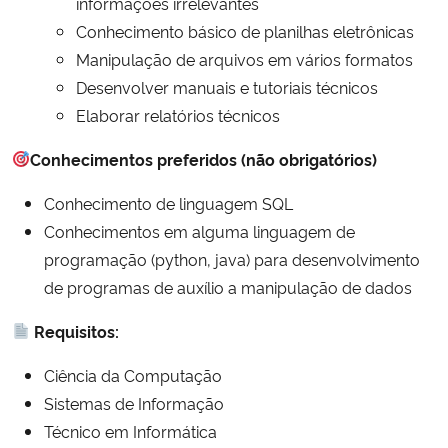
informações irrelevantes
Conhecimento básico de planilhas eletrônicas
Secretaria-Geral
Manipulação de arquivos em vários formatos
Desenvolver manuais e tutoriais técnicos
Secretaria de Governo
Elaborar relatórios técnicos
Gabinete de Segurança Institucional
Conhecimentos preferidos (não obrigatórios)
Conhecimento de linguagem SQL
Advocacia-Geral da União
Conhecimentos em alguma linguagem de
programação (python, java) para desenvolvimento
Banco Central do Brasil
de programas de auxílio a manipulação de dados
Planalto
Requisitos:
Ciência da Computação
Sistemas de Informação
Técnico em Informática