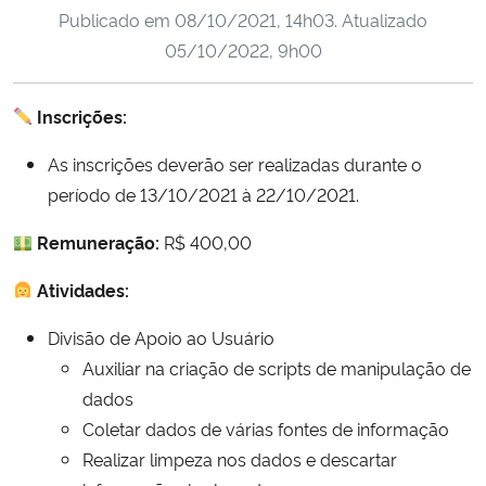
Publicado em
08/10/2021, 14h03
. Atualizado
Ministério da Cidadania
05/10/2022, 9h00
Ministério da Saúde
Inscrições:
Ministério de Minas e Energia
As inscrições deverão ser realizadas durante o
Ministério da Ciência, Tecnologia, Inovações e Comunicações
período de 13/10/2021 à 22/10/2021.
Remuneração:
R$ 400,00
Ministério do Meio Ambiente
Atividades:
Ministério do Turismo
Divisão de Apoio ao Usuário
Ministério do Desenvolvimento Regional
Auxiliar na criação de scripts de manipulação de
dados
Controladoria-Geral da União
Coletar dados de várias fontes de informação
Realizar limpeza nos dados e descartar
Ministério da Mulher, da Família e dos Direitos Humanos