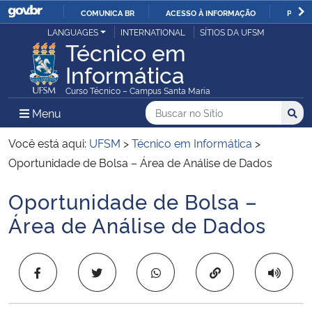
COMUNICA BR
ACESSO À INFORMAÇÃO
PARTI
Casa Civil
LANGUAGES
INTERNATIONAL
SÍTIOS DA UFSM
IR
Técnico em
PARA
Informática
Ministério da Justiça e Segurança Pública
O
Curso Técnico – Campus Santa Maria
CONTEÚDO
Ministério da Defesa
Buscar no no Sítio
Busca
Busca:
Menu Principal do Sítio
Menu
Busc
Ministério das Relações Exteriores
Você está aqui:
UFSM
>
Técnico em Informática
>
Oportunidade de Bolsa – Área de Análise de Dados
Ministério da Economia
Oportunidade de Bolsa –
Início do conteúdo
Ministério da Infraestrutura
Área de Análise de Dados
Ministério da Agricultura, Pecuária e Abastecimento
Copiar para área 
Ministério da Educação