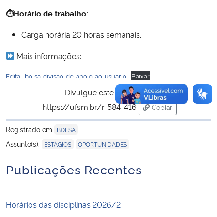
⏱Horário de trabalho:
Carga horária 20 horas semanais.
Mais informações:
Edital-bolsa-divisao-de-apoio-ao-usuario
Baixar
Divulgue este conteúdo:
https://ufsm.br/r-584-416
Copiar
para área de trans
Registrado em
BOLSA
,
Assunto(s):
ESTÁGIOS
OPORTUNIDADES
Publicações Recentes
Horários das disciplinas 2026/2