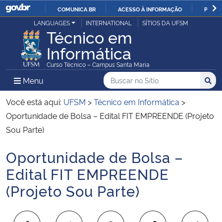
COMUNICA BR
ACESSO À INFORMAÇÃO
PARTI
Casa Civil
LANGUAGES
INTERNATIONAL
SÍTIOS DA UFSM
IR
Técnico em
PARA
Informática
Ministério da Justiça e Segurança Pública
O
Curso Técnico – Campus Santa Maria
CONTEÚDO
Ministério da Defesa
Buscar no no Sítio
Busca
Busca:
Menu Principal do Sítio
Menu
Busc
Ministério das Relações Exteriores
Você está aqui:
UFSM
>
Técnico em Informática
>
Oportunidade de Bolsa – Edital FIT EMPREENDE (Projeto
Ministério da Economia
Sou Parte)
Oportunidade de Bolsa –
Ministério da Infraestrutura
Início do conteúdo
Edital FIT EMPREENDE
Ministério da Agricultura, Pecuária e Abastecimento
(Projeto Sou Parte)
Ministério da Educação