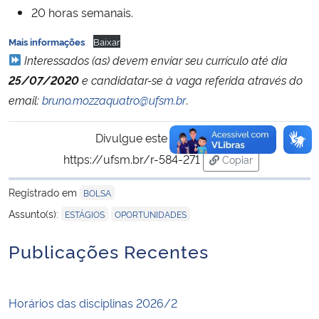
20 horas semanais.
:
Baixar
Mais informações
Interessados (as) devem enviar seu currículo até dia
25/07/2020
e candidatar-se à vaga referida através do
email:
bruno.mozzaquatro@ufsm.br
.
Divulgue este conteúdo:
https://ufsm.br/r-584-271
Copiar
para área de trans
Registrado em
BOLSA
,
Assunto(s):
ESTÁGIOS
OPORTUNIDADES
Publicações Recentes
Horários das disciplinas 2026/2