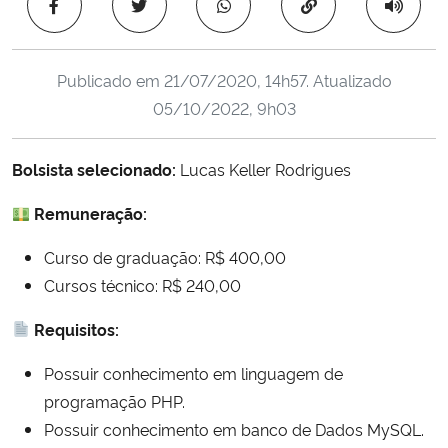
Copiar para área 
Ministério da Cidadania
Ministério da Saúde
Publicado em
21/07/2020, 14h57
. Atualizado
05/10/2022, 9h03
Ministério de Minas e Energia
Bolsista selecionado:
Lucas Keller Rodrigues
Ministério da Ciência, Tecnologia, Inovações e Comunicações
Remuneração:
Ministério do Meio Ambiente
Curso de graduação: R$ 400,00
Ministério do Turismo
Cursos técnico: R$ 240,00
Requisitos:
Ministério do Desenvolvimento Regional
Possuir conhecimento em linguagem de
Controladoria-Geral da União
programação PHP.
Possuir conhecimento em banco de Dados MySQL.
Ministério da Mulher, da Família e dos Direitos Humanos