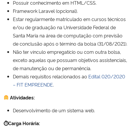
Possuir conhecimento em HTML/CSS.
Framework Laravel (opcional).
Secretaria-Geral
Estar regularmente matriculado em cursos técnicos
e/ou de graduação na Universidade Federal de
Secretaria de Governo
Santa Maria na área de computação com previsão
de conclusão após o término da bolsa (31/08/2021).
Gabinete de Segurança Institucional
Não ter vínculo empregatício ou com outra bolsa,
exceto aquelas que possuam objetivos assistenciais,
Advocacia-Geral da União
de manutenção ou de permanência.
Banco Central do Brasil
Demais requisitos relacionados ao
Edital 020/2020
– FIT EMPREENDE
.
Planalto
Atividades:
Desenvolvimento de um sistema web.
⏱Carga Horária: