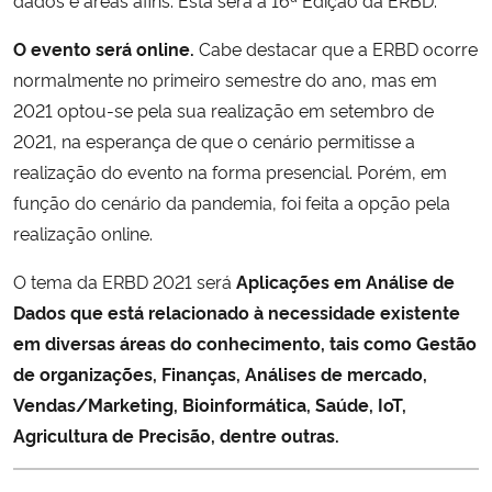
O evento será online.
Cabe destacar que a ERBD ocorre
Secretaria-Geral
normalmente no primeiro semestre do ano, mas em
2021 optou-se pela sua realização em setembro de
Secretaria de Governo
2021, na esperança de que o cenário permitisse a
Gabinete de Segurança Institucional
realização do evento na forma presencial. Porém, em
função do cenário da pandemia, foi feita a opção pela
Advocacia-Geral da União
realização online.
O tema da ERBD 2021 será
Aplicações em Análise de
Banco Central do Brasil
Dados que está relacionado à necessidade existente
em diversas áreas do conhecimento, tais como Gestão
Planalto
de organizações, Finanças, Análises de mercado,
Vendas/Marketing, Bioinformática, Saúde, IoT,
Agricultura de Precisão, dentre outras.