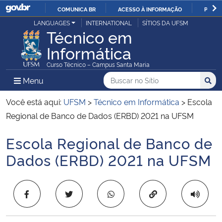
COMUNICA BR
ACESSO À INFORMAÇÃO
PARTI
Casa Civil
LANGUAGES
INTERNATIONAL
SÍTIOS DA UFSM
IR
Técnico em
PARA
Informática
Ministério da Justiça e Segurança Pública
O
Curso Técnico – Campus Santa Maria
CONTEÚDO
Ministério da Defesa
Buscar no no Sítio
Busca
Busca:
Menu Principal do Sítio
Menu
Busc
Ministério das Relações Exteriores
Você está aqui:
UFSM
>
Técnico em Informática
>
Escola
Regional de Banco de Dados (ERBD) 2021 na UFSM
Ministério da Economia
Escola Regional de Banco de
Início do conteúdo
Ministério da Infraestrutura
Dados (ERBD) 2021 na UFSM
Ministério da Agricultura, Pecuária e Abastecimento
Copiar para área 
Ministério da Educação