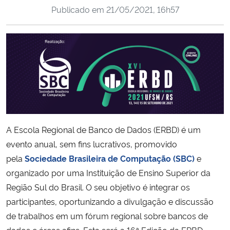
Publicado em
21/05/2021, 16h57
Ministério da Cidadania
Ministério da Saúde
Ministério de Minas e Energia
Ministério da Ciência, Tecnologia, Inovações e Comunicações
Ministério do Meio Ambiente
A Escola Regional de Banco de Dados (ERBD) é um
evento anual, sem fins lucrativos, promovido
Ministério do Turismo
pela
Sociedade Brasileira de Computação (SBC)
e
organizado por uma Instituição de Ensino Superior da
Ministério do Desenvolvimento Regional
Região Sul do Brasil. O seu objetivo é integrar os
Controladoria-Geral da União
participantes, oportunizando a divulgação e discussão
de trabalhos em um fórum regional sobre bancos de
Ministério da Mulher, da Família e dos Direitos Humanos
dados e áreas afins. Esta será a 16ª Edição da ERBD.