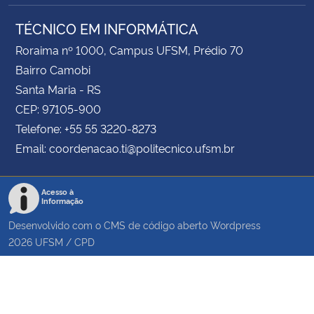
TÉCNICO EM INFORMÁTICA
Roraima nº 1000, Campus UFSM, Prédio 70
Bairro Camobi
Santa Maria - RS
CEP: 97105-900
Telefone: +55 55 3220-8273
Email: coordenacao.ti@politecnico.ufsm.br
Acesso à
Informação
Desenvolvido com o CMS de código aberto
Wordpress
2026
UFSM
/
CPD