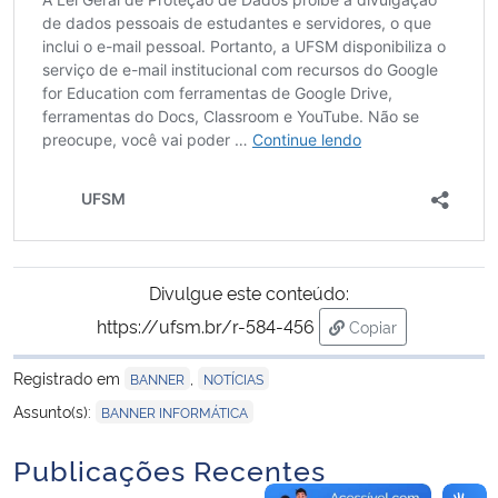
Secretaria-Geral
Secretaria de Governo
Gabinete de Segurança Institucional
Advocacia-Geral da União
Banco Central do Brasil
Divulgue este conteúdo:
https://ufsm.br/r-584-456
Copiar
Planalto
para área de trans
Registrado em
,
BANNER
NOTÍCIAS
Assunto(s):
BANNER INFORMÁTICA
Publicações Recentes