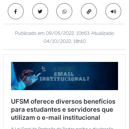
Ministério da Cidadania
Copiar para área 
Ministério da Saúde
Publicado em
09/05/2022, 10h53
. Atualizado
Ministério de Minas e Energia
04/10/2022, 18h10
Ministério da Ciência, Tecnologia, Inovações e Comunicações
Ministério do Meio Ambiente
Ministério do Turismo
Ministério do Desenvolvimento Regional
Controladoria-Geral da União
Ministério da Mulher, da Família e dos Direitos Humanos