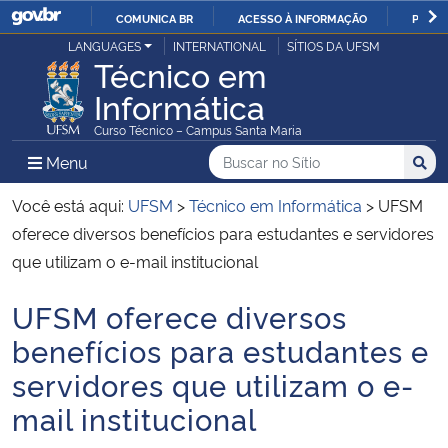
COMUNICA BR
ACESSO À INFORMAÇÃO
PARTI
Casa Civil
LANGUAGES
INTERNATIONAL
SÍTIOS DA UFSM
IR
Técnico em
PARA
Informática
Ministério da Justiça e Segurança Pública
O
Curso Técnico – Campus Santa Maria
CONTEÚDO
Ministério da Defesa
Buscar no no Sítio
Busca
Busca:
Menu Principal do Sítio
Menu
Busc
Ministério das Relações Exteriores
Você está aqui:
UFSM
>
Técnico em Informática
>
UFSM
oferece diversos benefícios para estudantes e servidores
Ministério da Economia
que utilizam o e-mail institucional
UFSM oferece diversos
Ministério da Infraestrutura
Início do conteúdo
benefícios para estudantes e
Ministério da Agricultura, Pecuária e Abastecimento
servidores que utilizam o e-
mail institucional
Ministério da Educação