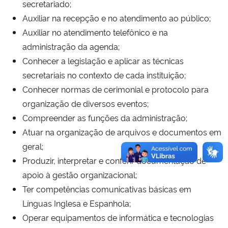
secretariado;
Auxiliar na recepção e no atendimento ao público;
Secretaria-Geral
Auxiliar no atendimento telefônico e na
administração da agenda;
Secretaria de Governo
Conhecer a legislação e aplicar as técnicas
secretariais no contexto de cada instituição;
Gabinete de Segurança Institucional
Conhecer normas de cerimonial e protocolo para
organização de diversos eventos;
Advocacia-Geral da União
Compreender as funções da administração;
Atuar na organização de arquivos e documentos em
Banco Central do Brasil
geral;
Planalto
Produzir, interpretar e conferir documentação de
apoio à gestão organizacional;
Ter competências comunicativas básicas em
Línguas Inglesa e Espanhola;
Operar equipamentos de informática e tecnologias