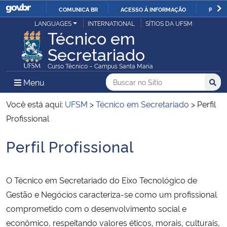
COMUNICA BR
ACESSO À INFORMAÇÃO
PARTI
Casa Civil
LANGUAGES
INTERNATIONAL
SÍTIOS DA UFSM
IR
Técnico em
PARA
Secretariado
Ministério da Justiça e Segurança Pública
O
Curso Técnico – Campus Santa Maria
CONTEÚDO
Ministério da Defesa
Buscar no no Sítio
Busca
Busca:
Menu Principal do Sítio
Menu
Busc
Ministério das Relações Exteriores
Você está aqui:
UFSM
>
Técnico em Secretariado
>
Perfil
Profissional
Ministério da Economia
Perfil Profissional
Início do conteúdo
Ministério da Infraestrutura
O Técnico em Secretariado do Eixo Tecnológico de
Ministério da Agricultura, Pecuária e Abastecimento
Gestão e Negócios caracteriza-se como um profissional
comprometido com o desenvolvimento social e
Ministério da Educação
econômico, respeitando valores éticos, morais, culturais,