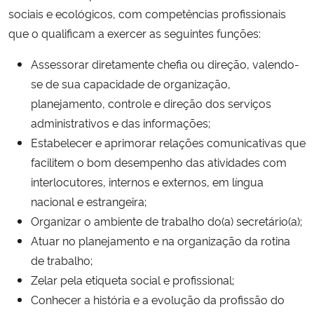
sociais e ecológicos, com competências profissionais
Ministério da Cidadania
que o qualificam a exercer as seguintes funções:
Ministério da Saúde
Assessorar diretamente chefia ou direção, valendo-
se de sua capacidade de organização,
Ministério de Minas e Energia
planejamento, controle e direção dos serviços
administrativos e das informações;
Ministério da Ciência, Tecnologia, Inovações e Comunicações
Estabelecer e aprimorar relações comunicativas que
facilitem o bom desempenho das atividades com
Ministério do Meio Ambiente
interlocutores, internos e externos, em língua
Ministério do Turismo
nacional e estrangeira;
Organizar o ambiente de trabalho do(a) secretário(a);
Ministério do Desenvolvimento Regional
Atuar no planejamento e na organização da rotina
de trabalho;
Controladoria-Geral da União
Zelar pela etiqueta social e profissional;
Conhecer a história e a evolução da profissão do
Ministério da Mulher, da Família e dos Direitos Humanos