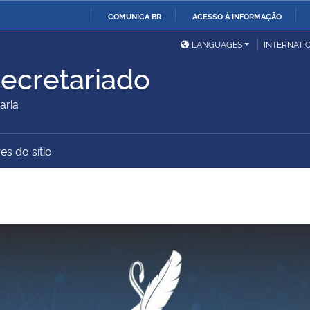
COMUNICA BR
ACESSO À INFORMAÇÃO
Ministério da Defesa
Ministério das Relações
Mini
IR
LANGUAGES
INTERNATI
Exteriores
PARA
ecretariado
O
Ministério da Cidadania
Ministério da Saúde
Mini
CONTEÚDO
aria
es do sítio
Ministério do
Controladoria-Geral da
Mini
Desenvolvimento Regional
União
Famí
Hum
Advocacia-Geral da União
Banco Central do Brasil
Plan