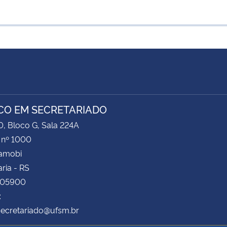
CO EM SECRETARIADO
0, Bloco G, Sala 224A
 nº 1000
Camobi
ria - RS
105900
:
secretariado@ufsm.br