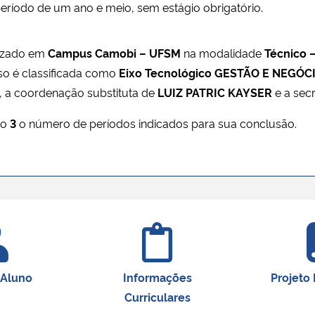
período de um ano e meio, sem estágio obrigatório.
lizado em
Campus Camobi – UFSM
na modalidade
Técnico –
so é classificada como
Eixo Tecnológico GESTÃO E NEGÓC
, a coordenação substituta de
LUIZ PATRIC KAYSER
e a sec
do
3
o número de períodos indicados para sua conclusão.
 Aluno
Informações
Projeto
Curriculares