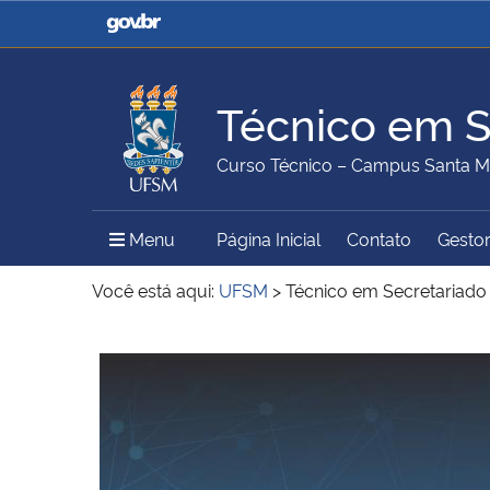
Casa Civil
Ministério da Justiça e
Segurança Pública
Técnico em S
Ministério da Agricultura,
Ministério da Educação
Curso Técnico – Campus Santa M
Pecuária e Abastecimento
Menu Principal do Sítio
Menu
Página Inicial
Contato
Gestor
Ministério do Meio Ambiente
Ministério do Turismo
Você está aqui:
UFSM
>
Técnico em Secretariado
Início do conteúdo
Secretaria de Governo
Gabinete de Segurança
Institucional