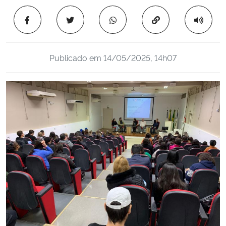
Ministério da Cidadania
Copiar para área 
Ministério da Saúde
Publicado em
14/05/2025, 14h07
Ministério de Minas e Energia
Ministério da Ciência, Tecnologia, Inovações e Comunicações
Ministério do Meio Ambiente
Ministério do Turismo
Ministério do Desenvolvimento Regional
Controladoria-Geral da União
Ministério da Mulher, da Família e dos Direitos Humanos