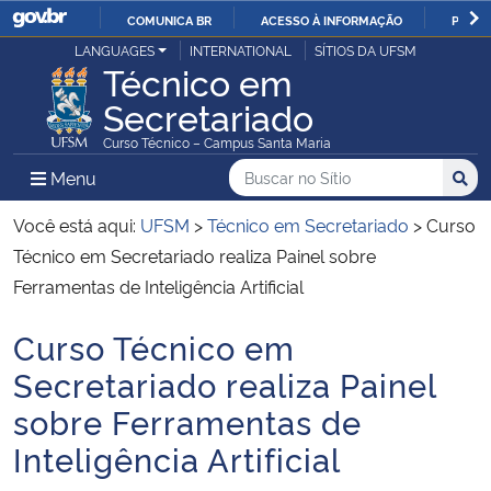
COMUNICA BR
ACESSO À INFORMAÇÃO
PARTI
Casa Civil
LANGUAGES
INTERNATIONAL
SÍTIOS DA UFSM
IR
Técnico em
PARA
Secretariado
Ministério da Justiça e Segurança Pública
O
Curso Técnico – Campus Santa Maria
CONTEÚDO
Ministério da Defesa
Buscar no no Sítio
Busca
Busca:
Menu Principal do Sítio
Menu
Busc
Ministério das Relações Exteriores
Você está aqui:
UFSM
>
Técnico em Secretariado
>
Curso
Técnico em Secretariado realiza Painel sobre
Ministério da Economia
Ferramentas de Inteligência Artificial
Curso Técnico em
Ministério da Infraestrutura
Início do conteúdo
Secretariado realiza Painel
Ministério da Agricultura, Pecuária e Abastecimento
sobre Ferramentas de
Inteligência Artificial
Ministério da Educação