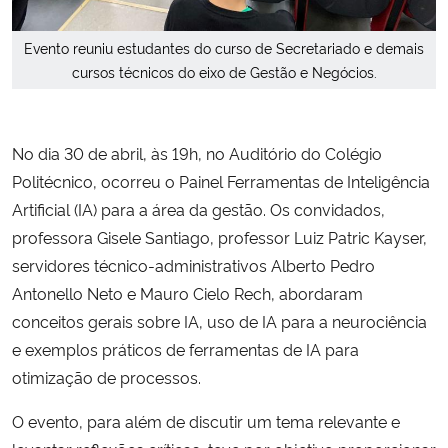
Secretaria-Geral
Evento reuniu estudantes do curso de Secretariado e demais
cursos técnicos do eixo de Gestão e Negócios.
Secretaria de Governo
No dia 30 de abril, às 19h, no Auditório do Colégio
Gabinete de Segurança Institucional
Politécnico, ocorreu o Painel Ferramentas de Inteligência
Advocacia-Geral da União
Artificial (IA) para a área da gestão. Os convidados,
professora Gisele Santiago, professor Luiz Patric Kayser,
Banco Central do Brasil
servidores técnico-administrativos Alberto Pedro
Antonello Neto e Mauro Cielo Rech, abordaram
Planalto
conceitos gerais sobre IA, uso de IA para a neurociência
e exemplos práticos de ferramentas de IA para
otimização de processos.
O evento, para além de discutir um tema relevante e