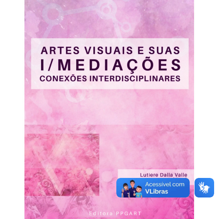
Secretaria-Geral
Secretaria de Governo
Gabinete de Segurança Institucional
Advocacia-Geral da União
Banco Central do Brasil
Planalto