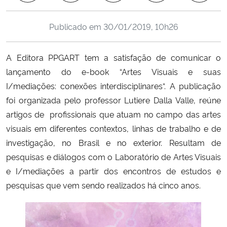
Ministério da Cidadania
Publicado em
30/01/2019, 10h26
Ministério da Saúde
A Editora PPGART tem a satisfação de comunicar o
Ministério de Minas e Energia
lançamento do e-book “Artes Visuais e suas
I/mediações: conexões interdisciplinares
“.
A publicação
Ministério da Ciência, Tecnologia, Inovações e Comunicações
foi organizada pelo professor Lutiere Dalla Valle, reúne
artigos de profissionais que atuam no campo das artes
Ministério do Meio Ambiente
visuais em diferentes contextos, linhas de trabalho e de
investigação, no Brasil e no exterior. Resultam de
Ministério do Turismo
pesquisas e diálogos com o Laboratório de Artes Visuais
e I/mediações a partir dos encontros de estudos e
Ministério do Desenvolvimento Regional
pesquisas que vem sendo realizados há cinco anos.
Controladoria-Geral da União
Ministério da Mulher, da Família e dos Direitos Humanos