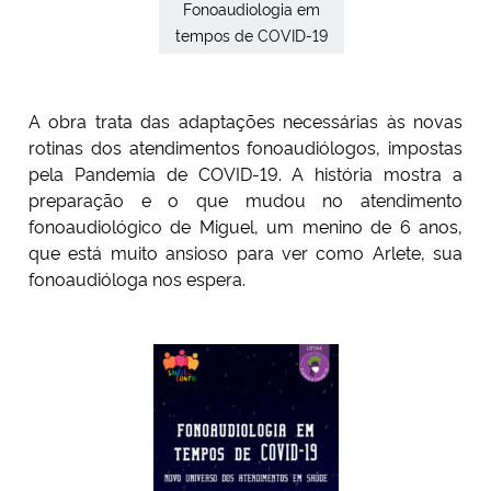
Fonoaudiologia em
tempos de COVID-19
Secretaria-Geral
Secretaria de Governo
A obra trata das adaptações necessárias às novas
rotinas dos atendimentos fonoaudiólogos, impostas
Gabinete de Segurança Institucional
pela Pandemia de COVID-19. A história mostra a
preparação e o que mudou no atendimento
fonoaudiológico de Miguel, um menino de 6 anos,
Advocacia-Geral da União
que está muito ansioso para ver como Arlete, sua
fonoaudióloga nos espera.
Banco Central do Brasil
Planalto