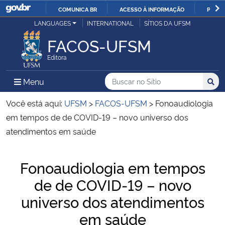
COMUNICA BR
ACESSO À INFORMAÇÃO
PARTI
Casa Civil
LANGUAGES
INTERNATIONAL
SÍTIOS DA UFSM
IR
PARA
FACOS-UFSM
Ministério da Justiça e Segurança Pública
O
Editora
CONTEÚDO
Ministério da Defesa
Buscar no no Sítio
Busca
Busca:
Menu Principal do Sítio
Menu
Busc
Ministério das Relações Exteriores
Você está aqui:
UFSM
>
FACOS-UFSM
>
Fonoaudiologia
em tempos de de COVID-19 – novo universo dos
Ministério da Economia
atendimentos em saúde
Ministério da Infraestrutura
Início do conteúdo
Fonoaudiologia em tempos
de de COVID-19 – novo
Ministério da Agricultura, Pecuária e Abastecimento
universo dos atendimentos
Ministério da Educação
em saúde