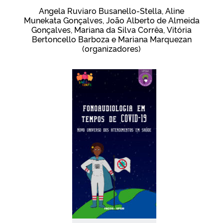
Ministério da Cidadania
Angela Ruviaro Busanello-Stella, Aline
Munekata Gonçalves, João Alberto de Almeida
Gonçalves, Mariana da Silva Corrêa, Vitória
Ministério da Saúde
Bertoncello Barboza e Mariana Marquezan
(organizadores)
Ministério de Minas e Energia
Ministério da Ciência, Tecnologia, Inovações e Comunicações
Ministério do Meio Ambiente
Ministério do Turismo
Ministério do Desenvolvimento Regional
Controladoria-Geral da União
Ministério da Mulher, da Família e dos Direitos Humanos