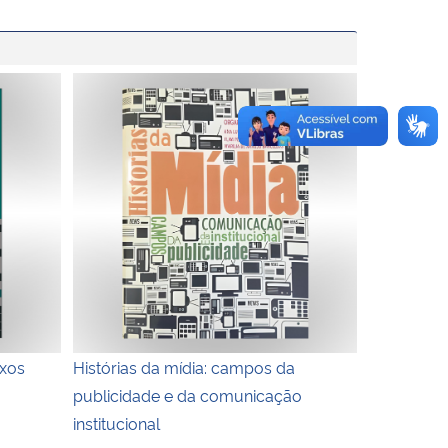
os entre o audiovisual e a interdisciplinaridade
Histórias da mídia: campos da publicidade e da co
exos
Histórias da mídia: campos da
publicidade e da comunicação
institucional