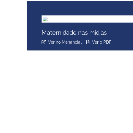
Maternidade nas mídias
Ver no Manancial
Ver o PDF