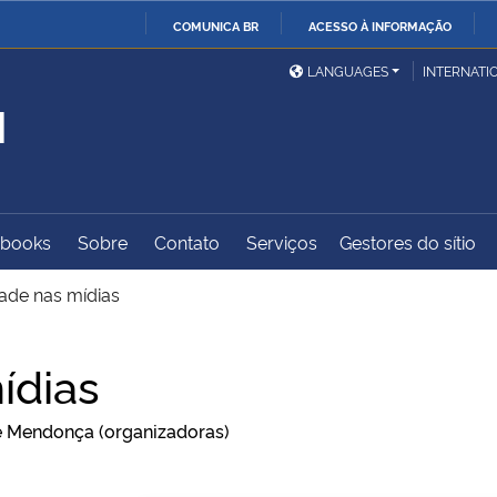
COMUNICA BR
ACESSO À INFORMAÇÃO
Ministério da Defesa
Ministério das Relações
Mini
IR
LANGUAGES
INTERNATI
Exteriores
PARA
M
O
Ministério da Cidadania
Ministério da Saúde
Mini
CONTEÚDO
-books
Sobre
Contato
Serviços
Gestores do sítio
Ministério do
Controladoria-Geral da
Mini
Desenvolvimento Regional
União
Famí
ade nas mídias
Hum
ídias
Advocacia-Geral da União
Banco Central do Brasil
Plan
 de Mendonça (organizadoras)