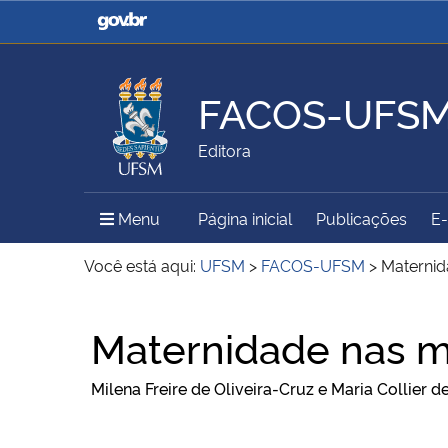
Casa Civil
Ministério da Justiça e
Segurança Pública
FACOS-UFS
Ministério da Agricultura,
Ministério da Educação
Editora
Pecuária e Abastecimento
Menu Principal do Sítio
Menu
Página inicial
Publicações
E
Ministério do Meio Ambiente
Ministério do Turismo
Você está aqui:
UFSM
>
FACOS-UFSM
>
Maternid
Início do conteúdo
Maternidade nas m
Secretaria de Governo
Gabinete de Segurança
Institucional
Milena Freire de Oliveira-Cruz e Maria Collier