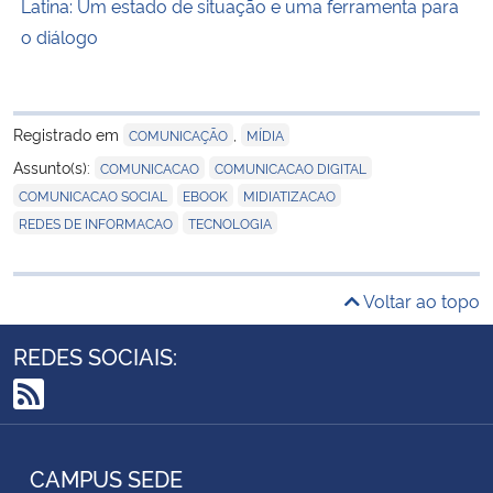
Latina: Um estado de situação e uma ferramenta para
o diálogo
Registrado em
,
COMUNICAÇÃO
MÍDIA
,
,
Assunto(s):
COMUNICACAO
COMUNICACAO DIGITAL
,
,
,
COMUNICACAO SOCIAL
EBOOK
MIDIATIZACAO
,
REDES DE INFORMACAO
TECNOLOGIA
Voltar ao topo
REDES SOCIAIS:
RSS
CAMPUS SEDE