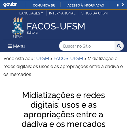
COMUNICA BR
ACESSO À INFORMAÇÃO
PARTI
Casa Civil
LANGUAGES
INTERNATIONAL
SÍTIOS DA UFSM
IR
PARA
FACOS-UFSM
Ministério da Justiça e Segurança Pública
O
Editora
CONTEÚDO
Ministério da Defesa
Buscar no no Sítio
Busca
Busca:
Menu Principal do Sítio
Menu
Busc
Ministério das Relações Exteriores
Você está aqui:
UFSM
>
FACOS-UFSM
>
Midiatização e
redes digitais: os usos e as apropriações entre a dádiva e
Ministério da Economia
os mercados
Ministério da Infraestrutura
Início do conteúdo
Midiatizações e redes
digitais: usos e as
Ministério da Agricultura, Pecuária e Abastecimento
apropriações entre a
Ministério da Educação
dádiva e os mercados