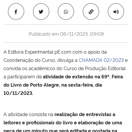
Ministério da Cidadania
Copiar para área 
Ministério da Saúde
Publicado em
06/11/2023, 10h08
Ministério de Minas e Energia
A Editora Experimental pE.com com o apoio da
Ministério da Ciência, Tecnologia, Inovações e Comunicações
Coordenação do Curso, divulga a
CHAMADA 02/2023
e
convida os acadêmicos do Curso de Produção Editorial
Ministério do Meio Ambiente
a participarem de
atividade de extensão na 69ª. Feira
Ministério do Turismo
do Livro de Porto Alegre, na sexta-feira, dia
10/11/2023.
Ministério do Desenvolvimento Regional
A atividade consiste na
realização de entrevistas a
Controladoria-Geral da União
leitores e profissionais do livro e elaboração de uma
peça de um minuto que será editada e postada na
Ministério da Mulher, da Família e dos Direitos Humanos