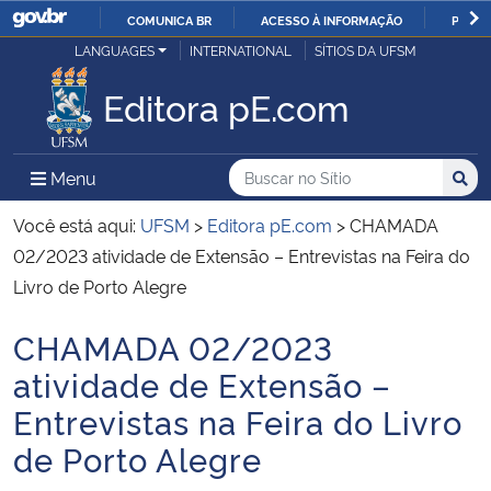
COMUNICA BR
ACESSO À INFORMAÇÃO
PARTI
Casa Civil
LANGUAGES
INTERNATIONAL
SÍTIOS DA UFSM
IR
PARA
Editora pE.com
Ministério da Justiça e Segurança Pública
O
CONTEÚDO
Ministério da Defesa
Buscar no no Sítio
Busca
Busca:
Menu Principal do Sítio
Menu
Busc
Ministério das Relações Exteriores
Você está aqui:
UFSM
>
Editora pE.com
>
CHAMADA
02/2023 atividade de Extensão – Entrevistas na Feira do
Ministério da Economia
Livro de Porto Alegre
CHAMADA 02/2023
Ministério da Infraestrutura
Início do conteúdo
atividade de Extensão –
Ministério da Agricultura, Pecuária e Abastecimento
Entrevistas na Feira do Livro
de Porto Alegre
Ministério da Educação