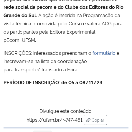
rede social da pecom e do Clube dos Editores do Rio
Secretaria-Geral
Grande do Sul.
A ação é inserida na Programação da
visita técnica promovida pelo Curso e valerá ACG para
Secretaria de Governo
os participantes pela Editora Experimental
pEcom_UFSM.
Gabinete de Segurança Institucional
INSCRIÇÕES: interessados preencham o
formulário
e
inscrevam-se na lista da coordenação
Advocacia-Geral da União
para transporte/ translado à Feira.
Banco Central do Brasil
PERÍODO DE INSCRIÇÃO: de 05 a 08/11/23
Planalto
Divulgue este conteúdo:
https://ufsm.br/r-747-461
Copiar
para área de trans