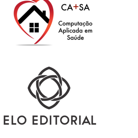
Secretaria-Geral
Secretaria de Governo
Gabinete de Segurança Institucional
Advocacia-Geral da União
Banco Central do Brasil
Planalto