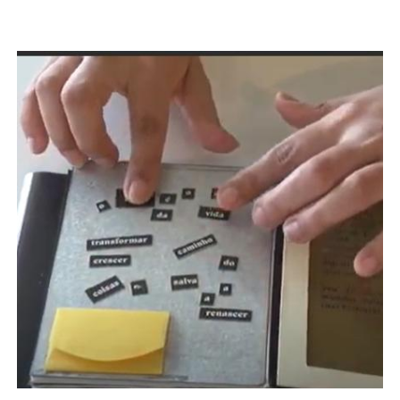
Secretaria-Geral
Secretaria de Governo
Gabinete de Segurança Institucional
Advocacia-Geral da União
Banco Central do Brasil
Planalto