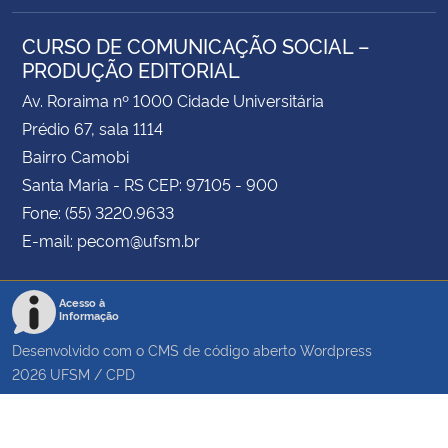
CURSO DE COMUNICAÇÃO SOCIAL –
PRODUÇÃO EDITORIAL
Av. Roraima nº 1000 Cidade Universitária
Prédio 67, sala 1114
Bairro Camobi
Santa Maria - RS CEP: 97105 - 900
Fone: (55) 3220.9633
E-mail: pecom@ufsm.br
Acesso à
Informação
Desenvolvido com o CMS de código aberto
Wordpress
2026
UFSM
/
CPD