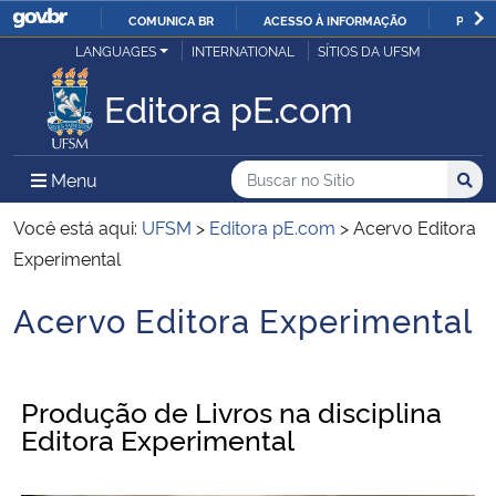
COMUNICA BR
ACESSO À INFORMAÇÃO
PARTI
Casa Civil
LANGUAGES
INTERNATIONAL
SÍTIOS DA UFSM
IR
PARA
Editora pE.com
Ministério da Justiça e Segurança Pública
O
CONTEÚDO
Ministério da Defesa
Buscar no no Sítio
Busca
Busca:
Menu Principal do Sítio
Menu
Busc
Ministério das Relações Exteriores
Você está aqui:
UFSM
>
Editora pE.com
>
Acervo Editora
Experimental
Ministério da Economia
Acervo Editora Experimental
Início do conteúdo
Ministério da Infraestrutura
Ministério da Agricultura, Pecuária e Abastecimento
Produção de Livros na disciplina
Editora Experimental
Ministério da Educação