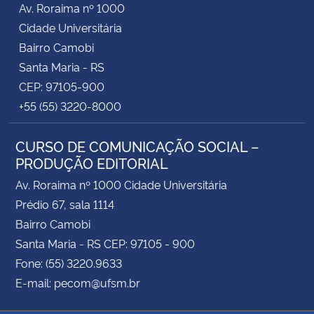
Av. Roraima nº 1000
Cidade Universitária
Secretaria-Geral
Bairro Camobi
Santa Maria - RS
Secretaria de Governo
CEP: 97105-900
+55 (55) 3220-8000
Gabinete de Segurança Institucional
CURSO DE COMUNICAÇÃO SOCIAL –
Advocacia-Geral da União
PRODUÇÃO EDITORIAL
Banco Central do Brasil
Av. Roraima nº 1000 Cidade Universitária
Prédio 67, sala 1114
Planalto
Bairro Camobi
Santa Maria - RS CEP: 97105 - 900
Fone: (55) 3220.9633
E-mail: pecom@ufsm.br