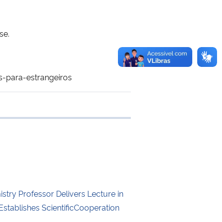
rse.
s-para-estrangeiros
 transferência
try Professor Delivers Lecture in
stablishes ScientificCooperation