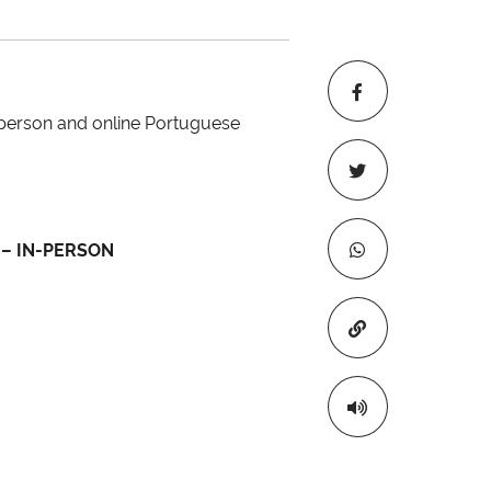
person and online Portuguese
) – IN-PERSON
Copiar para áre