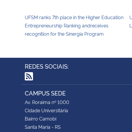
UFSM ranks 7th place in the Higher Education
U
Entrepreneurship Ranking andreceives
L
recognition for the Sinergia Program
REDES SOCIAIS:
RSS
CAMPUS SEDE
Av. Roraima nº 1000
Cidade Universitária
Bairro Camobi
Santa Maria - RS