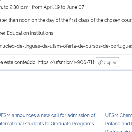
m. to 2:30 p.m., from April 19 to June 07
ater than noon on the day of the first class of the chosen cou
her Education Institutions
/nucleo-de-linguas-da-ufsm-oferta-de-cursos-de-portugue
e este conteúdo:
https://ufsm.br/r-906-711
Copiar
para área de
FSM announces a new call for admission of
UFSM Chemis
nternational students to Graduate Programs
Poland and E
Partnership