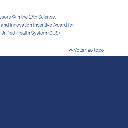
sors Win the 17th Science,
 and Innovation Incentive Award for
n Unified Health System (SUS)
Voltar ao topo