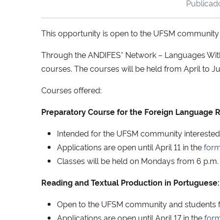
Publica
This opportunity is open to the UFSM community 
Through the ANDIFES* Network – Languages With
courses. The courses will be held from April to 
Courses offered:
Preparatory Course for the Foreign Language R
Intended for the UFSM community interested
Applications are open until April 11 in the
for
Classes will be held on Mondays from 6 p.m. 
Reading and Textual Production in Portuguese:
Open to the UFSM community and students fr
Applications are open until April 17 in the
for