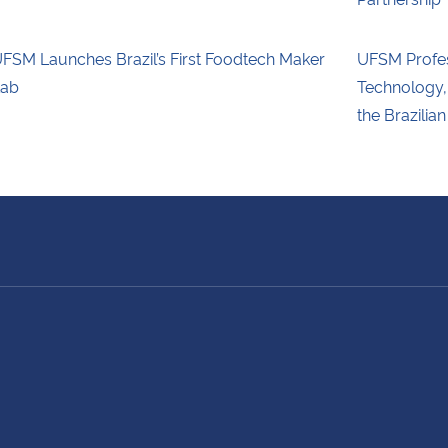
FSM Launches Brazil’s First Foodtech Maker
UFSM Profes
ab
Technology,
the Brazilia