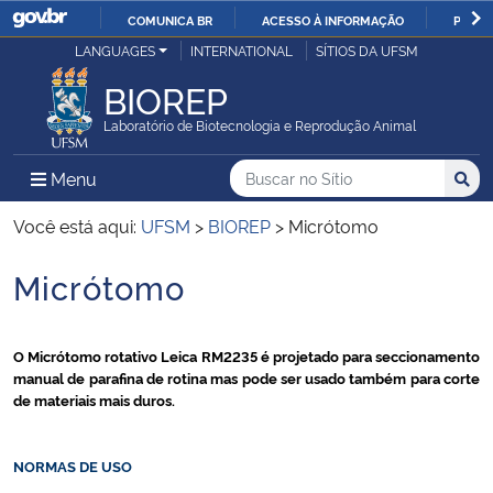
COMUNICA BR
ACESSO À INFORMAÇÃO
PARTI
Casa Civil
LANGUAGES
INTERNATIONAL
SÍTIOS DA UFSM
IR
PARA
BIOREP
Ministério da Justiça e Segurança Pública
O
Laboratório de Biotecnologia e Reprodução Animal
CONTEÚDO
Ministério da Defesa
Buscar no no Sítio
Busca
Busca:
Menu Principal do Sítio
Menu
Busc
Ministério das Relações Exteriores
Você está aqui:
UFSM
>
BIOREP
>
Micrótomo
Micrótomo
Ministério da Economia
Início do conteúdo
Ministério da Infraestrutura
O Micrótomo rotativo Leica RM2235
é p
rojetado para seccionamento
manual de parafina de rotina mas pode ser usado também para corte
Ministério da Agricultura, Pecuária e Abastecimento
de materiais mais duros.
Ministério da Educação
NORMAS DE USO