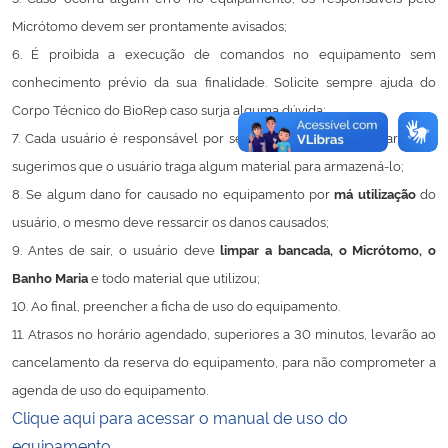
Micrótomo devem ser prontamente avisados;
Secretaria-Geral
6. É proibida a execução de comandos no equipamento sem
conhecimento prévio da sua finalidade. Solicite sempre ajuda do
Secretaria de Governo
Corpo Técnico do BioRep caso surja alguma dúvida;
7. Cada usuário é responsável por seu
descarte biológico
. Para isso,
Gabinete de Segurança Institucional
sugerimos que o usuário traga algum material para armazená-lo;
8. Se algum dano for causado no equipamento por
má utilização
do
Advocacia-Geral da União
usuário, o mesmo deve ressarcir os danos causados;
9. Antes de sair, o usuário deve
limpar a bancada, o Micrótomo, o
Banco Central do Brasil
Banho Maria
e todo material que utilizou;
10. Ao final, preencher a ficha de uso do equipamento.
Planalto
11. Atrasos no horário agendado, superiores a 30 minutos, levarão ao
cancelamento da reserva do equipamento, para não comprometer a
agenda de uso do equipamento.
Clique aqui para acessar o manual de uso do
equipamento