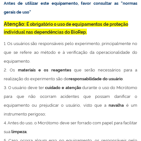
Antes de utilizar este equipamento, favor consultar as
“normas
Ministério da Cidadania
gerais de uso”
Ministério da Saúde
Atenção:
É obrigatório o uso de equipamentos de proteção
individual nas dependências do BioRep.
Ministério de Minas e Energia
1. Os usuários são responsáveis pelo experimento, principalmente no
que se refere ao método e à verificação da operacionalidade do
Ministério da Ciência, Tecnologia, Inovações e Comunicações
equipamento.
2. Os
materiais e os reagentes
que serão necessários para a
Ministério do Meio Ambiente
realização do experimento são de
responsabilidade do usuário
.
3. O usuário deve ter
cuidado e atenção
durante o uso do Micrótomo
Ministério do Turismo
para que não ocorram acidentes que possam danificar o
equipamento ou prejudicar o usuário, visto que a
navalha
é um
Ministério do Desenvolvimento Regional
instrumento perigoso;
Controladoria-Geral da União
4. Antes do uso, o Micrótomo deve ser forrado com papel para facilitar
sua
limpeza
;
Ministério da Mulher, da Família e dos Direitos Humanos
5. Caso ocorra algum erro no equipamento, os responsáveis pelo