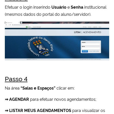
Efetuar o login inserindo
Usuário
e
Senha
institucional
Secretaria-Geral
(mesmos dados do portal do aluno/servidor).
Secretaria de Governo
Gabinete de Segurança Institucional
Advocacia-Geral da União
Banco Central do Brasil
Passo 4
Planalto
Na área
“Salas e Espaços”
clicar em:
⇒ AGENDAR
para efetuar novos agendamentos;
⇒ LISTAR MEUS
AGENDAMENTOS
para visualizar os