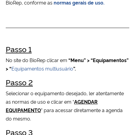
BioRep, conforme as
normas gerais de uso.
Ministério da Cidadania
Ministério da Saúde
Ministério de Minas e Energia
Passo 1
Ministério da Ciência, Tecnologia, Inovações e Comunicações
No site do BioRep c
licar em
“Menu” > “Equipamentos”
> “
Equipamentos multiusuário
”.
Ministério do Meio Ambiente
Passo 2
Ministério do Turismo
Selecionar o equipamento desejado, ler atentamente
as normas de uso e clicar em “
AGENDAR
Ministério do Desenvolvimento Regional
EQUIPAMENTO
” para acessar diretamente a agenda
Controladoria-Geral da União
do mesmo.
Passo
3
Ministério da Mulher, da Família e dos Direitos Humanos