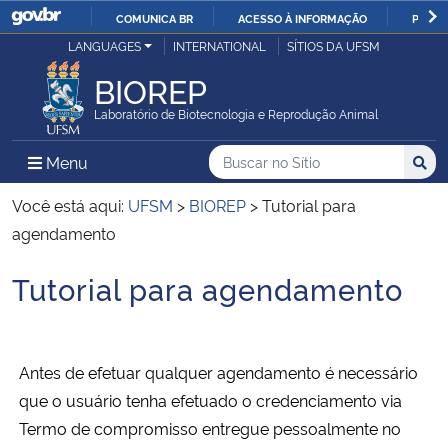
COMUNICA BR
ACESSO À INFORMAÇÃO
PARTI
Casa Civil
LANGUAGES
INTERNATIONAL
SÍTIOS DA UFSM
IR
PARA
BIOREP
Ministério da Justiça e Segurança Pública
O
Laboratório de Biotecnologia e Reprodução Animal
CONTEÚDO
Ministério da Defesa
Buscar no no Sítio
Busca
Busca:
Menu Principal do Sítio
Menu
Busc
Ministério das Relações Exteriores
Você está aqui:
UFSM
>
BIOREP
>
Tutorial para
agendamento
Ministério da Economia
Tutorial para agendamento
Início do conteúdo
Ministério da Infraestrutura
Ministério da Agricultura, Pecuária e Abastecimento
Antes de efetuar qualquer agendamento é necessário
que o usuário tenha efetuado o credenciamento via
Ministério da Educação
Termo de compromisso entregue pessoalmente no