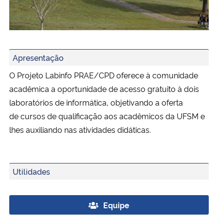
Ministério da Cidadania
Ministério da Saúde
Banner1
Apresentação
Ministério de Minas e Energia
O Projeto Labinfo PRAE/CPD oferece à comunidade
Ministério da Ciência, Tecnologia, Inovações e Comunicações
acadêmica a oportunidade de acesso gratuito à dois
laboratórios de informática, objetivando a oferta
Ministério do Meio Ambiente
de cursos de qualificação aos acadêmicos da UFSM e
lhes auxiliando nas atividades didáticas.
Ministério do Turismo
Ministério do Desenvolvimento Regional
Utilidades
Controladoria-Geral da União
Equipe
Ministério da Mulher, da Família e dos Direitos Humanos