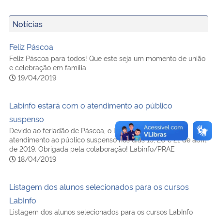
Secretaria-Geral
Notícias
Feliz Páscoa
Secretaria de Governo
Feliz Páscoa para todos! Que este seja um momento de união
e celebração em família.
Gabinete de Segurança Institucional
19/04/2019
Advocacia-Geral da União
Labinfo estará com o atendimento ao público
suspenso
Banco Central do Brasil
Devido ao feriadão de Páscoa, o Labinfo estará com o
atendimento ao público suspenso nos dias 19, 20 e 21 de abril
de 2019. Obrigada pela colaboração! Labinfo/PRAE
Planalto
18/04/2019
Listagem dos alunos selecionados para os cursos
LabInfo
Listagem dos alunos selecionados para os cursos LabInfo