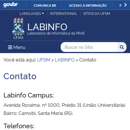
COMUNICA BR
ACESSO À INFORMAÇÃO
PARTI
Casa Civil
LANGUAGES
INTERNATIONAL
SÍTIOS DA UFSM
IR
PARA
LABINFO
Ministério da Justiça e Segurança Pública
O
Laboratório de Informática da PRAE
CONTEÚDO
Ministério da Defesa
Buscar no no Sítio
Busca
Busca:
Menu Principal do Sítio
Menu
Busc
Ministério das Relações Exteriores
Você está aqui:
UFSM
>
LABINFO
>
Contato
Contato
Ministério da Economia
Início do conteúdo
Ministério da Infraestrutura
Labinfo Campus:
Avenida Roraima, nº 1000, Prédio 31 (União Universitária).
Ministério da Agricultura, Pecuária e Abastecimento
Bairro: Camobi, Santa Maria (RS).
Ministério da Educação
Telefones: