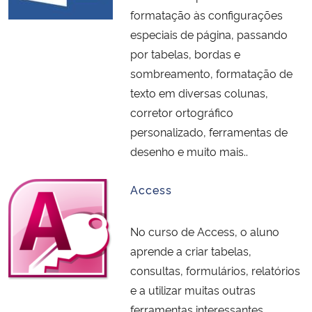
formatação às configurações
Secretaria-Geral
especiais de página, passando
por tabelas, bordas e
Secretaria de Governo
sombreamento, formatação de
texto em diversas colunas,
Gabinete de Segurança Institucional
corretor ortográfico
personalizado, ferramentas de
Advocacia-Geral da União
desenho e muito mais..
Banco Central do Brasil
Access
Planalto
No curso de Access, o aluno
aprende a criar tabelas,
consultas, formulários, relatórios
e a utilizar muitas outras
ferramentas interessantes.