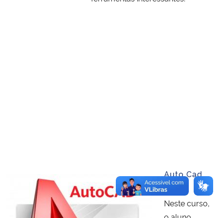
Auto Cad
Neste curso,
o aluno