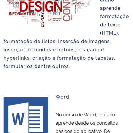
Ministério da Cidadania
aprende
formatação
Ministério da Saúde
de texto
(HTML),
Ministério de Minas e Energia
formatação de listas, inserção de imagens,
inserção de fundos e botões, criação de
Ministério da Ciência, Tecnologia, Inovações e Comunicações
hyperlinks, criação e formatação de tabelas,
formulários dentre outros.
Ministério do Meio Ambiente
Ministério do Turismo
Word
Ministério do Desenvolvimento Regional
No curso de Word, o aluno
Controladoria-Geral da União
aprende desde os conceitos
básicos do aplicativo. De
Ministério da Mulher, da Família e dos Direitos Humanos