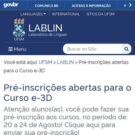
COMUNICA BR
ACESSO À INFORMAÇÃO
PARTI
Casa Civil
LANGUAGES
INTERNATIONAL
SÍTIOS DA UFSM
IR
PARA
LABLIN
Ministério da Justiça e Segurança Pública
O
Laboratório de Línguas
CONTEÚDO
Ministério da Defesa
Buscar no no Sítio
Busca
Busca:
Menu Principal do Sítio
Menu
Busc
Ministério das Relações Exteriores
Você está aqui:
UFSM
>
LABLIN
>
Pré-inscrições abertas
para o Curso e-3D
Ministério da Economia
Pré-inscrições abertas para o
Início do conteúdo
Ministério da Infraestrutura
Curso e-3D
Atenção alunos(as), você pode fazer sua
Ministério da Agricultura, Pecuária e Abastecimento
pré-inscrição aos cursos, no período de:
20 a 24 de Agosto! Clique aqui para
Ministério da Educação
enviar sua pré-inscrição!