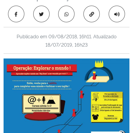
Ministério da Cidadania
Copiar para área 
Ministério da Saúde
Publicado em
09/08/2018, 16h11
. Atualizado
Ministério de Minas e Energia
18/07/2019, 16h23
Ministério da Ciência, Tecnologia, Inovações e Comunicações
Ministério do Meio Ambiente
Ministério do Turismo
Ministério do Desenvolvimento Regional
Controladoria-Geral da União
Ministério da Mulher, da Família e dos Direitos Humanos