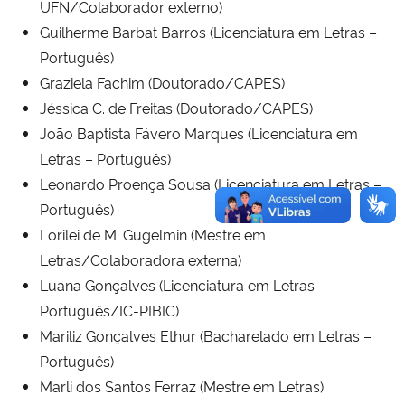
UFN/Colaborador externo)
Guilherme Barbat Barros (Licenciatura em Letras –
Secretaria-Geral
Português)
Graziela Fachim (Doutorado/CAPES)
Secretaria de Governo
Jéssica C. de Freitas (Doutorado/CAPES)
João Baptista Fávero Marques (Licenciatura em
Gabinete de Segurança Institucional
Letras – Português)
Leonardo Proença Sousa (Licenciatura em Letras –
Advocacia-Geral da União
Português)
Lorilei de M. Gugelmin (Mestre em
Banco Central do Brasil
Letras/Colaboradora externa)
Planalto
Luana Gonçalves (Licenciatura em Letras –
Português/IC-PIBIC)
Mariliz Gonçalves Ethur (Bacharelado em Letras –
Português)
Marli dos Santos Ferraz (Mestre em Letras)