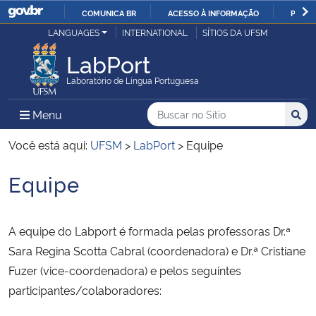
COMUNICA BR
ACESSO À INFORMAÇÃO
PARTI
Casa Civil
LANGUAGES
INTERNATIONAL
SÍTIOS DA UFSM
IR
PARA
LabPort
Ministério da Justiça e Segurança Pública
O
Laboratório de Língua Portuguesa
CONTEÚDO
Ministério da Defesa
Buscar no no Sítio
Busca
Busca:
Menu Principal do Sítio
Menu
Busc
Ministério das Relações Exteriores
Você está aqui:
UFSM
>
LabPort
>
Equipe
Equipe
Ministério da Economia
Início do conteúdo
Ministério da Infraestrutura
A equipe do Labport é formada pelas professoras Dr.ª
Sara Regina Scotta Cabral (coordenadora) e Dr.ª Cristiane
Ministério da Agricultura, Pecuária e Abastecimento
Fuzer (vice-coordenadora) e pelos seguintes
participantes/colaboradores:
Ministério da Educação