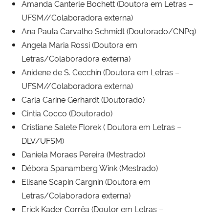
Amanda Canterle Bochett (Doutora em Letras –
Ministério da Cidadania
UFSM//Colaboradora externa)
Ana Paula Carvalho Schmidt (Doutorado/CNPq)
Ministério da Saúde
Angela Maria Rossi (Doutora em
Letras/Colaboradora externa)
Ministério de Minas e Energia
Anidene de S. Cecchin (Doutora em Letras –
UFSM//Colaboradora externa)
Ministério da Ciência, Tecnologia, Inovações e Comunicações
Carla Carine Gerhardt (Doutorado)
Cintia Cocco (Doutorado)
Ministério do Meio Ambiente
Cristiane Salete Florek ( Doutora em Letras –
Ministério do Turismo
DLV/UFSM)
Daniela Moraes Pereira (Mestrado)
Ministério do Desenvolvimento Regional
Débora Spanamberg Wink (Mestrado)
Elisane Scapin Cargnin (Doutora em
Controladoria-Geral da União
Letras/Colaboradora externa)
Erick Kader Corrêa (Doutor em Letras –
Ministério da Mulher, da Família e dos Direitos Humanos