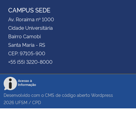
CAMPUS SEDE
Av. Roraima nº 1000
Cidade Universitária
Bairro Camobi
Santa Maria - RS
CEP: 97105-900
+55 (55) 3220-8000
Acesso à
Informação
Desenvolvido com o CMS de código aberto
Wordpress
2026
UFSM
/
CPD